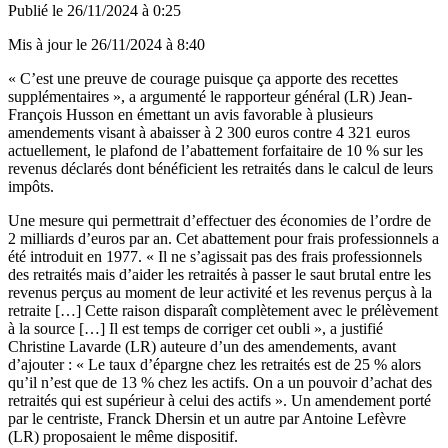
Publié le
26/11/2024 à 0:25
Mis à jour le
26/11/2024 à 8:40
« C’est une preuve de courage puisque ça apporte des recettes
supplémentaires », a argumenté le rapporteur général (LR) Jean-
François Husson en émettant un avis favorable à plusieurs
amendements visant à abaisser à 2 300 euros contre 4 321 euros
actuellement, le plafond de l’abattement forfaitaire de 10 % sur les
revenus déclarés dont bénéficient les retraités dans le calcul de leurs
impôts.
Une mesure qui permettrait d’effectuer des économies de l’ordre de
2 milliards d’euros par an. Cet abattement pour frais professionnels a
été introduit en 1977. « Il ne s’agissait pas des frais professionnels
des retraités mais d’aider les retraités à passer le saut brutal entre les
revenus perçus au moment de leur activité et les revenus perçus à la
retraite […] Cette raison disparaît complètement avec le prélèvement
à la source […] Il est temps de corriger cet oubli », a justifié
Christine Lavarde (LR) auteure d’un des amendements, avant
d’ajouter : « Le taux d’épargne chez les retraités est de 25 % alors
qu’il n’est que de 13 % chez les actifs. On a un pouvoir d’achat des
retraités qui est supérieur à celui des actifs ». Un amendement porté
par le centriste, Franck Dhersin et un autre par Antoine Lefèvre
(LR) proposaient le même dispositif.