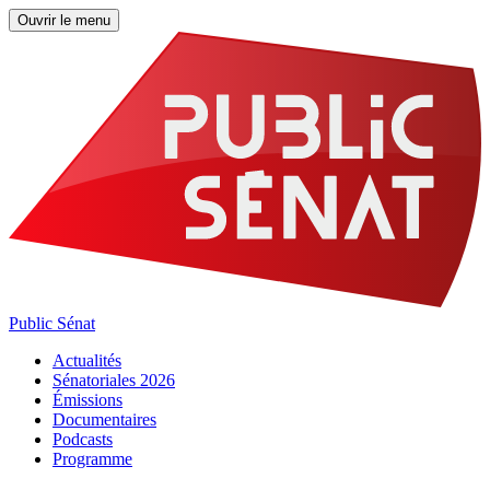
Ouvrir le menu
Public Sénat
Actualités
Sénatoriales 2026
Émissions
Documentaires
Podcasts
Programme