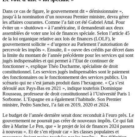
Dans ce cas de figure, le gouvernement dit « démissionnaire »,
jusqu’à la nomination d’un nouveau Premier ministre, devra gérer
les affaires courantes. Comme l’a fait cet été Gabriel Attal. Pour
éviter un « shutdown » à l’américaine, il demanderait aux deux
assemblées de voter une loi de finances spéciale. Selon l’article 45
de la loi organique relative aux lois de finances (LOLF), le
gouvernement sollicite « d’urgence au Parlement l’autorisation de
percevoir les impôts ». Ensuite, il « ouvre des crédits par décret dans
la limite du montant de l’année précédente pour les services qui sont
jugés indispensables et qui permet à l’Etat de continuer de
fonctionner », explique Théo Ducharme, spécialiste de droit
constitutionnel. Les services jugés indispensables sont le paiement
des fonctionnaires ou le fonctionnement des services publics. Un
scénario qui ne s’est jamais produit dans l’hexagone. « Ça s’est
déroulé aux Pays-Bas en 2021 », indique toutefois Dominique
Rousseau, professeur de droit constitutionnel à l’Université Paris 1
Sorbonne. L’Espagne en a également l’habitude. Son Premier
ministre, Pedro Sanchez, l’a fait en 2019, 2020 et 2024.
Le budget de l’année dernière serait donc reconduit à l’euro près. Le
gouvernement ne pourrait pas créer de nouveaux impôts. Ce qui fait
dire à Marine Le Pen, que « le projet de loi de finances 2024 passera
à nouveau ». Et de s’en réjouir car « les classes populaires et