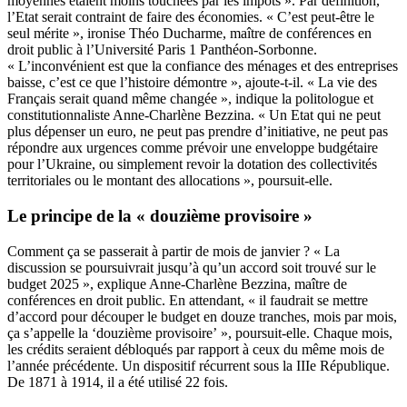
moyennes étaient moins touchées par les impôts ». Par définition,
l’Etat serait contraint de faire des économies. « C’est peut-être le
seul mérite », ironise Théo Ducharme, maître de conférences en
droit public à l’Université Paris 1 Panthéon-Sorbonne.
« L’inconvénient est que la confiance des ménages et des entreprises
baisse, c’est ce que l’histoire démontre », ajoute-t-il. « La vie des
Français serait quand même changée », indique la politologue et
constitutionnaliste Anne-Charlène Bezzina. « Un Etat qui ne peut
plus dépenser un euro, ne peut pas prendre d’initiative, ne peut pas
répondre aux urgences comme prévoir une enveloppe budgétaire
pour l’Ukraine, ou simplement revoir la dotation des collectivités
territoriales ou le montant des allocations », poursuit-elle.
Le principe de la « douzième provisoire »
Comment ça se passerait à partir de mois de janvier ? « La
discussion se poursuivrait jusqu’à qu’un accord soit trouvé sur le
budget 2025 », explique Anne-Charlène Bezzina, maître de
conférences en droit public. En attendant, « il faudrait se mettre
d’accord pour découper le budget en douze tranches, mois par mois,
ça s’appelle la ‘douzième provisoire’ », poursuit-elle. Chaque mois,
les crédits seraient débloqués par rapport à ceux du même mois de
l’année précédente. Un dispositif récurrent sous la IIIe République.
De 1871 à 1914, il a été utilisé 22 fois.