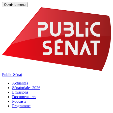
Ouvrir le menu
Public Sénat
Actualités
Sénatoriales 2026
Émissions
Documentaires
Podcasts
Programme