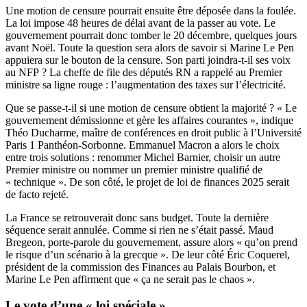
Une motion de censure pourrait ensuite être déposée dans la foulée.
La loi impose 48 heures de délai avant de la passer au vote. Le
gouvernement pourrait donc tomber le 20 décembre, quelques jours
avant Noël. Toute la question sera alors de savoir si Marine Le Pen
appuiera sur le bouton de la censure. Son parti joindra-t-il ses voix
au NFP ? La cheffe de file des députés RN a rappelé au Premier
ministre sa ligne rouge : l’augmentation des taxes sur l’électricité.
Que se passe-t-il si une motion de censure obtient la majorité ? « Le
gouvernement démissionne et gère les affaires courantes », indique
Théo Ducharme, maître de conférences en droit public à l’Université
Paris 1 Panthéon-Sorbonne. Emmanuel Macron a alors le choix
entre trois solutions : renommer Michel Barnier, choisir un autre
Premier ministre ou nommer un premier ministre qualifié de
« technique ». De son côté, le projet de loi de finances 2025 serait
de facto rejeté.
La France se retrouverait donc sans budget. Toute la dernière
séquence serait annulée. Comme si rien ne s’était passé. Maud
Bregeon, porte-parole du gouvernement, assure alors « qu’on prend
le risque d’un scénario à la grecque ». De leur côté Éric Coquerel,
président de la commission des Finances au Palais Bourbon, et
Marine Le Pen affirment que « ça ne serait pas le chaos ».
Le vote d’une « loi spéciale »