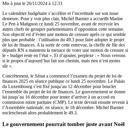
Mis à jour le
26/11/2024 à 12:33
Le calendrier budgétaire s’accélère et l’incertitude sur son issue
demeure. Pour y voir plus clair, Michel Barnier a accueilli Marine
Le Pen à Matignon ce lundi 25 novembre, avant de recevoir les
autres chefs de groupes parlementaires d’opposition cette semaine.
Son objectif est d’éviter une motion de censure après ce qui semble
plus que probable : l’utilisation du 49.3 pour faire adopter le projet
de loi de finances. A la sortir de cette entrevue, la cheffe de file des
députés RN a maintenu la menace de voter une motion de censure si
le « budget reste en l’état ». Et d’ajouter, perplexe : « Nous verrons
si le propos d’aujourd’hui fait son chemin, mais rien n’est moins
sûr ».
Concrètement, le Sénat a commencé l’examen du projet de loi de
finances 2025 en séance publique ce lundi 25 novembre. Le Palais
du Luxembourg s’est fixé jusqu’au 12 décembre pour boucler
l’ensemble du projet de loi de finances. Le gouvernement se donne
lui jusqu’au 16 décembre pour tenter d’arriver à un accord en
commission mixte paritaire (CMP). Le texte devrait ensuite revenir à
l’Assemblée nationale, en séance, le 18 décembre. Michel Barnier
enclencherait alors probablement le 49.3.
Le gouvernement pourrait tomber juste avant Noël