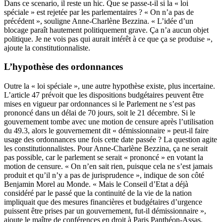
Dans ce scenario, il reste un hic. Que se passe-t-il si la « loi
spéciale » est rejetée par les parlementaires ? « On n’a pas de
précédent », souligne Anne-Charlène Bezzina. « L’idée d’un
blocage paraît hautement politiquement grave. Ça n’a aucun objet
politique. Je ne vois pas qui aurait intérêt à ce que ça se produise »,
ajoute la constitutionnaliste.
L’hypothèse des ordonnances
Outre la « loi spéciale », une autre hypothèse existe, plus incertaine.
L’article 47 prévoit que les dispositions budgétaires peuvent être
mises en vigueur par ordonnances si le Parlement ne s’est pas
prononcé dans un délai de 70 jours, soit le 21 décembre. Si le
gouvernement tombe avec une motion de censure après l’utilisation
du 49.3, alors le gouvernement dit « démissionnaire » peut-il faire
usage des ordonnances une fois cette date passée ? La question agite
les constitutionnalistes. Pour Anne-Charlène Bezzina, ça ne serait
pas possible, car le parlement se serait « prononcé » en votant la
motion de censure. « On n’en sait rien, puisque cela ne s’est jamais
produit et qu’il n’y a pas de jurisprudence », indique de son côté
Benjamin Morel au Monde. « Mais le Conseil d’Etat a déjà
considéré par le passé que la continuité de la vie de la nation
impliquait que des mesures financières et budgétaires d’urgence
puissent être prises par un gouvernement, fut-il démissionnaire »,
ajoute le maître de conférences en droit à Paris Panthéon-Assas.