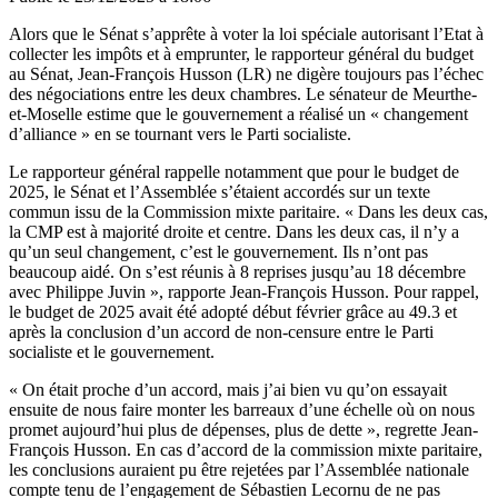
Alors que le Sénat s’apprête à voter la loi spéciale autorisant l’Etat à
collecter les impôts et à emprunter, le rapporteur général du budget
au Sénat, Jean-François Husson (LR) ne digère toujours pas l’échec
des négociations entre les deux chambres. Le sénateur de Meurthe-
et-Moselle estime que le gouvernement a réalisé un « changement
d’alliance » en se tournant vers le Parti socialiste.
Le rapporteur général rappelle notamment que pour le budget de
2025, le Sénat et l’Assemblée s’étaient accordés sur un texte
commun issu de la Commission mixte paritaire. « Dans les deux cas,
la CMP est à majorité droite et centre. Dans les deux cas, il n’y a
qu’un seul changement, c’est le gouvernement. Ils n’ont pas
beaucoup aidé. On s’est réunis à 8 reprises jusqu’au 18 décembre
avec Philippe Juvin », rapporte Jean-François Husson. Pour rappel,
le budget de 2025 avait été adopté début février grâce au 49.3 et
après la conclusion d’un accord de non-censure entre le Parti
socialiste et le gouvernement.
« On était proche d’un accord, mais j’ai bien vu qu’on essayait
ensuite de nous faire monter les barreaux d’une échelle où on nous
promet aujourd’hui plus de dépenses, plus de dette », regrette Jean-
François Husson. En cas d’accord de la commission mixte paritaire,
les conclusions auraient pu être rejetées par l’Assemblée nationale
compte tenu de l’engagement de Sébastien Lecornu de ne pas