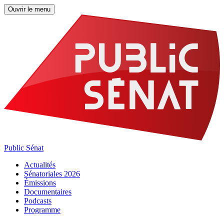
Ouvrir le menu
Public Sénat
Actualités
Sénatoriales 2026
Émissions
Documentaires
Podcasts
Programme