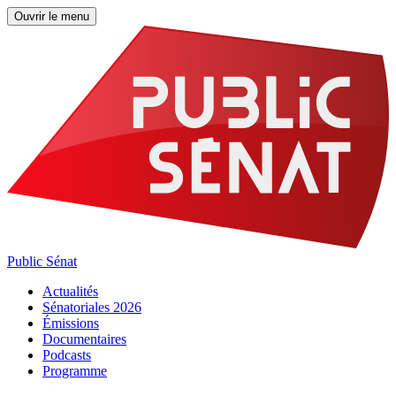
Ouvrir le menu
Public Sénat
Actualités
Sénatoriales 2026
Émissions
Documentaires
Podcasts
Programme