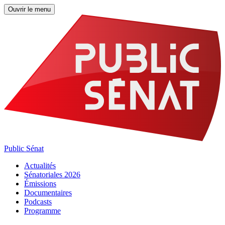
Ouvrir le menu
Public Sénat
Actualités
Sénatoriales 2026
Émissions
Documentaires
Podcasts
Programme