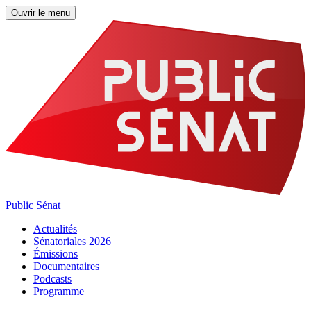
Ouvrir le menu
Public Sénat
Actualités
Sénatoriales 2026
Émissions
Documentaires
Podcasts
Programme