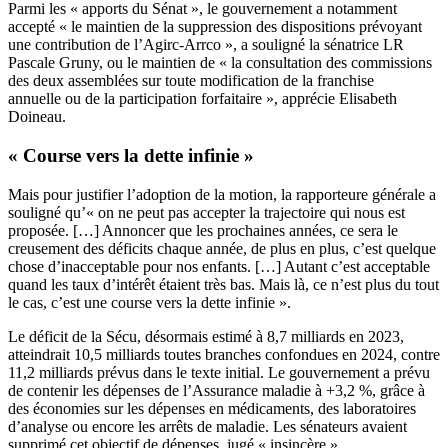
Parmi les « apports du Sénat », le gouvernement a notamment
accepté « le maintien de la suppression des dispositions prévoyant
une contribution de l’Agirc-Arrco », a souligné la sénatrice LR
Pascale Gruny, ou le maintien de « la consultation des commissions
des deux assemblées sur toute modification de la franchise
annuelle ou de la participation forfaitaire », apprécie Elisabeth
Doineau.
« Course vers la dette infinie »
Mais pour justifier l’adoption de la motion, la rapporteure générale a
souligné qu’« on ne peut pas accepter la trajectoire qui nous est
proposée. […] Annoncer que les prochaines années, ce sera le
creusement des déficits chaque année, de plus en plus, c’est quelque
chose d’inacceptable pour nos enfants. […] Autant c’est acceptable
quand les taux d’intérêt étaient très bas. Mais là, ce n’est plus du tout
le cas, c’est une course vers la dette infinie ».
Le déficit de la Sécu, désormais estimé à 8,7 milliards en 2023,
atteindrait 10,5 milliards toutes branches confondues en 2024, contre
11,2 milliards prévus dans le texte initial. Le gouvernement a prévu
de contenir les dépenses de l’Assurance maladie à +3,2 %, grâce à
des économies sur les dépenses en médicaments, des laboratoires
d’analyse ou encore les arrêts de maladie. Les sénateurs avaient
supprimé cet objectif de dépenses, jugé « insincère ».