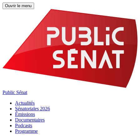
Ouvrir le menu
Public Sénat
Actualités
Sénatoriales 2026
Émissions
Documentaires
Podcasts
Programme