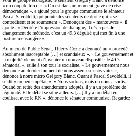
Pour le groupe écologiste, le sénateur Grégory Blanc a dénoncé
« un coup de force ». « On est dans un moment grave de crise
démocratique », a ajouté pour le groupe communiste le sénateur
Pascal Savoldelli, qui pointe des sénateurs de droite qui « se
contredisent et se soumettent ». Dénonçant des « manœuvres », il
ajoute : « Derrière l’impression de dialogue, il n’y a pas de
changement de méthode, c’est un 49.3 déguisé qui met fin à une
posture mensongère ».
Au micro de Public Sénat, Thierry Cozic a dénoncé un « procédé
absolument inacceptable […] et scandaleux ». « Le gouvernement et
la majorité viennent d’inventer un nouveau dispositif : le 49.3
sénatorial », raille à son tour le socialiste. « Le gouvernement nous
demande au dernier moment de nous asseoir sur nos votes »,
dénonce à notre micro Grégory Blanc. Quant à Pascal Savoldelli, il
se dit « un peu stupéfait ». « Nous sortons, mais on nous a sortis.
Quand on retire des amendements adoptés, il y a un problème de
légitimité. Et le débat se situe ailleurs. […] Il y a un débat en
coulisse, avec le RN », dénonce le sénateur communiste. Regardez :