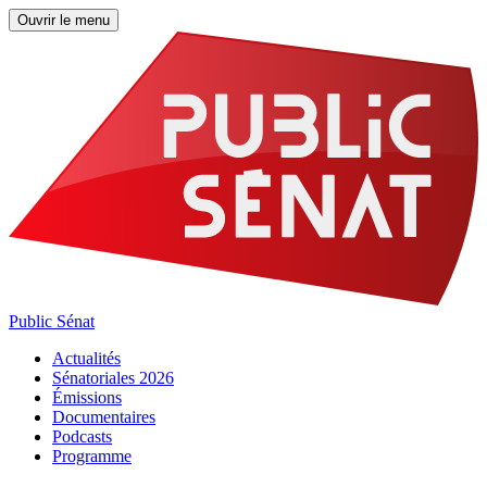
Ouvrir le menu
Public Sénat
Actualités
Sénatoriales 2026
Émissions
Documentaires
Podcasts
Programme