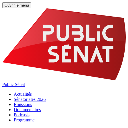
Ouvrir le menu
Public Sénat
Actualités
Sénatoriales 2026
Émissions
Documentaires
Podcasts
Programme