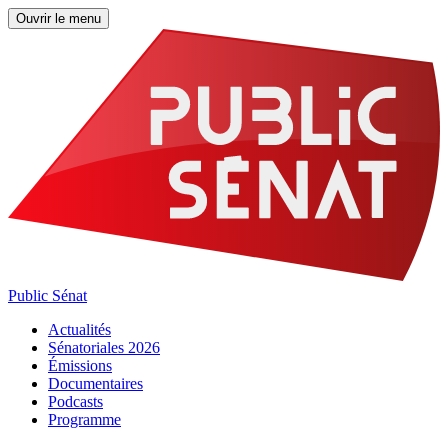
Ouvrir le menu
Public Sénat
Actualités
Sénatoriales 2026
Émissions
Documentaires
Podcasts
Programme