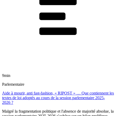
9min
Parlementaire
Aide à mourir, anti fast-fashion, « RIPOST » … Que contiennent les
textes de loi adoptés au cours de la session parlementaire 2025-
2026 ?
Malgré la fragmentation politique et l'absence de majorité absolue, la
session parlementaire 2025-2026 s'achève sur un bilan prolifique,