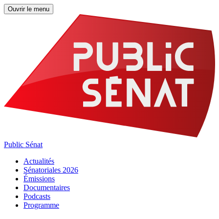
Ouvrir le menu
Public Sénat
Actualités
Sénatoriales 2026
Émissions
Documentaires
Podcasts
Programme