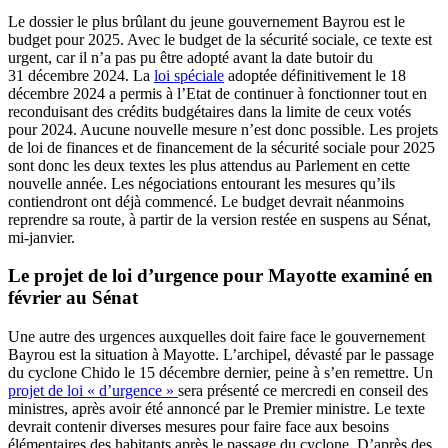
Le dossier le plus brûlant du jeune gouvernement Bayrou est le
budget pour 2025. Avec le budget de la sécurité sociale, ce texte est
urgent, car il n’a pas pu être adopté avant la date butoir du
31 décembre 2024. La
loi spéciale
adoptée définitivement le 18
décembre 2024 a permis à l’Etat de continuer à fonctionner tout en
reconduisant des crédits budgétaires dans la limite de ceux votés
pour 2024. Aucune nouvelle mesure n’est donc possible. Les projets
de loi de finances et de financement de la sécurité sociale pour 2025
sont donc les deux textes les plus attendus au Parlement en cette
nouvelle année. Les négociations entourant les mesures qu’ils
contiendront ont déjà commencé. Le budget devrait néanmoins
reprendre sa route, à partir de la version restée en suspens au Sénat,
mi-janvier.
Le projet de loi d’urgence pour Mayotte examiné en
février au Sénat
Une autre des urgences auxquelles doit faire face le gouvernement
Bayrou est la situation à Mayotte. L’archipel, dévasté par le passage
du cyclone Chido le 15 décembre dernier, peine à s’en remettre. Un
projet de loi « d’urgence »
sera présenté ce mercredi en conseil des
ministres, après avoir été annoncé par le Premier ministre. Le texte
devrait contenir diverses mesures pour faire face aux besoins
élémentaires des habitants après le passage du cyclone. D’après des