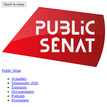
Ouvrir le menu
Public Sénat
Actualités
Sénatoriales 2026
Émissions
Documentaires
Podcasts
Programme