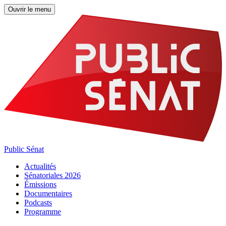
Ouvrir le menu
Public Sénat
Actualités
Sénatoriales 2026
Émissions
Documentaires
Podcasts
Programme