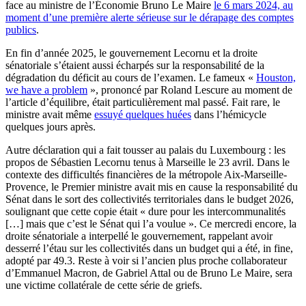
face au ministre de l’Économie Bruno Le Maire
le 6 mars 2024, au
moment d’une première alerte sérieuse sur le dérapage des comptes
publics
.
En fin d’année 2025, le gouvernement Lecornu et la droite
sénatoriale s’étaient aussi écharpés sur la responsabilité de la
dégradation du déficit au cours de l’examen. Le fameux «
Houston,
we have a problem
», prononcé par Roland Lescure au moment de
l’article d’équilibre, était particulièrement mal passé. Fait rare, le
ministre avait même
essuyé quelques huées
dans l’hémicycle
quelques jours après.
Autre déclaration qui a fait tousser au palais du Luxembourg : les
propos de Sébastien Lecornu tenus à Marseille le 23 avril. Dans le
contexte des difficultés financières de la métropole Aix-Marseille-
Provence, le Premier ministre avait mis en cause la responsabilité du
Sénat dans le sort des collectivités territoriales dans le budget 2026,
soulignant que cette copie était « dure pour les intercommunalités
[…] mais que c’est le Sénat qui l’a voulue ». Ce mercredi encore, la
droite sénatoriale a interpellé le gouvernement, rappelant avoir
desserré l’étau sur les collectivités dans un budget qui a été, in fine,
adopté par 49.3. Reste à voir si l’ancien plus proche collaborateur
d’Emmanuel Macron, de Gabriel Attal ou de Bruno Le Maire, sera
une victime collatérale de cette série de griefs.