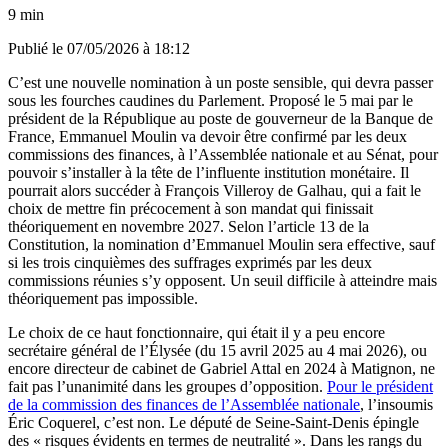
9 min
Publié le
07/05/2026 à 18:12
C’est une nouvelle nomination à un poste sensible, qui devra passer
sous les fourches caudines du Parlement. Proposé le 5 mai par le
président de la République au poste de gouverneur de la Banque de
France, Emmanuel Moulin va devoir être confirmé par les deux
commissions des finances, à l’Assemblée nationale et au Sénat, pour
pouvoir s’installer à la tête de l’influente institution monétaire. Il
pourrait alors succéder à François Villeroy de Galhau, qui a fait le
choix de mettre fin précocement à son mandat qui finissait
théoriquement en novembre 2027. Selon l’article 13 de la
Constitution, la nomination d’Emmanuel Moulin sera effective, sauf
si les trois cinquièmes des suffrages exprimés par les deux
commissions réunies s’y opposent. Un seuil difficile à atteindre mais
théoriquement pas impossible.
Le choix de ce haut fonctionnaire, qui était il y a peu encore
secrétaire général de l’Élysée (du 15 avril 2025 au 4 mai 2026), ou
encore directeur de cabinet de Gabriel Attal en 2024 à Matignon, ne
fait pas l’unanimité dans les groupes d’opposition.
Pour le président
de la commission des finances de l’Assemblée nationale
, l’insoumis
Éric Coquerel, c’est non. Le député de Seine-Saint-Denis épingle
des « risques évidents en termes de neutralité ». Dans les rangs du