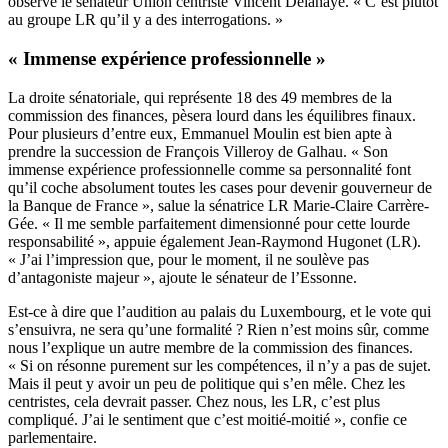
observe le sénateur Union centriste Vincent Delahaye. « C’est plutôt
au groupe LR qu’il y a des interrogations. »
« Immense expérience professionnelle »
La droite sénatoriale, qui représente 18 des 49 membres de la
commission des finances, pèsera lourd dans les équilibres finaux.
Pour plusieurs d’entre eux, Emmanuel Moulin est bien apte à
prendre la succession de François Villeroy de Galhau. « Son
immense expérience professionnelle comme sa personnalité font
qu’il coche absolument toutes les cases pour devenir gouverneur de
la Banque de France », salue la sénatrice LR Marie-Claire Carrère-
Gée. « Il me semble parfaitement dimensionné pour cette lourde
responsabilité », appuie également Jean-Raymond Hugonet (LR).
« J’ai l’impression que, pour le moment, il ne soulève pas
d’antagoniste majeur », ajoute le sénateur de l’Essonne.
Est-ce à dire que l’audition au palais du Luxembourg, et le vote qui
s’ensuivra, ne sera qu’une formalité ? Rien n’est moins sûr, comme
nous l’explique un autre membre de la commission des finances.
« Si on résonne purement sur les compétences, il n’y a pas de sujet.
Mais il peut y avoir un peu de politique qui s’en mêle. Chez les
centristes, cela devrait passer. Chez nous, les LR, c’est plus
compliqué. J’ai le sentiment que c’est moitié-moitié », confie ce
parlementaire.