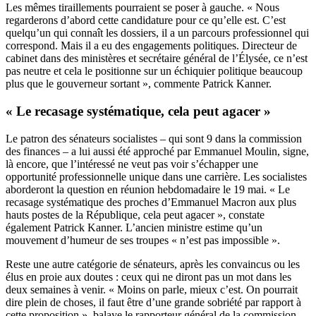
Les mêmes tiraillements pourraient se poser à gauche. « Nous
regarderons d’abord cette candidature pour ce qu’elle est. C’est
quelqu’un qui connaît les dossiers, il a un parcours professionnel qui
correspond. Mais il a eu des engagements politiques. Directeur de
cabinet dans des ministères et secrétaire général de l’Élysée, ce n’est
pas neutre et cela le positionne sur un échiquier politique beaucoup
plus que le gouverneur sortant », commente Patrick Kanner.
« Le recasage systématique, cela peut agacer »
Le patron des sénateurs socialistes – qui sont 9 dans la commission
des finances – a lui aussi été approché par Emmanuel Moulin, signe,
là encore, que l’intéressé ne veut pas voir s’échapper une
opportunité professionnelle unique dans une carrière. Les socialistes
aborderont la question en réunion hebdomadaire le 19 mai. « Le
recasage systématique des proches d’Emmanuel Macron aux plus
hauts postes de la République, cela peut agacer », constate
également Patrick Kanner. L’ancien ministre estime qu’un
mouvement d’humeur de ses troupes « n’est pas impossible ».
Reste une autre catégorie de sénateurs, après les convaincus ou les
élus en proie aux doutes : ceux qui ne diront pas un mot dans les
deux semaines à venir. « Moins on parle, mieux c’est. On pourrait
dire plein de choses, il faut être d’une grande sobriété par rapport à
cette proposition », balaye le rapporteur général de la commission