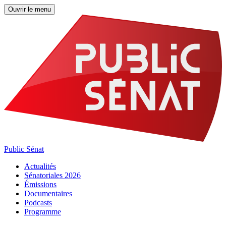
Ouvrir le menu
Public Sénat
Actualités
Sénatoriales 2026
Émissions
Documentaires
Podcasts
Programme