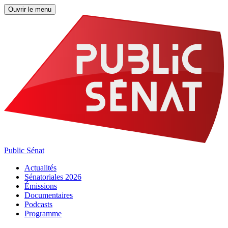
Ouvrir le menu
Public Sénat
Actualités
Sénatoriales 2026
Émissions
Documentaires
Podcasts
Programme