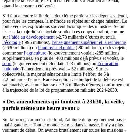
reparti de la base du PLF qui était en cours d’examen au Sénat,
quand la censure a été votée.
S’il faut attendre la fin de la deuxième partie sur les dépenses, jeudi,
pour faire les comptes, la méthode se répète sur chaque mission. Le
tout avec des explications souvent laconiques des ministres. Selon
les cas, la majorité sénatoriale soutient ces coups de rabot, comme
sur
l’aide au développement
(-2,78 milliards d’euros au total),
l’écologie
(-995 millions),
l’enseignement supérieur et la recherche
(- 630 millions) ou
l’audiovisuel public
(-80 millions), ou les rejette,
comme sur
l’agriculture
(le gouvernement voulait -285 millions
supplémentaires, en plus de -400 millions déjà prévus et votés), le
sport
(le gouvernement défendait -123 millions) ou
l’éducation
nationale
(l’amendement prévoyait – 52 millions). Sur les
collectivités, la majorité sénatoriale a limité l’effort, de 5 à
2,2 milliards d’euros. Rare exception : le budget de la défense est
sanctuarisé, avec une hausse de 3,3 milliards d’euros, conformément
à la trajectoire de la loi de programmation militaire 2024-2030.
« Des amendements qui tombent à 23h30, la veille,
parfois même une heure avant »
Sur la forme, comme sur le fond, l’attitude du gouvernement passe
mal à gauche. « Tout le monde est mis dans la nasse, il n’y a plus
vraiment de débat. On avance brutalement sur toutes les missions »,