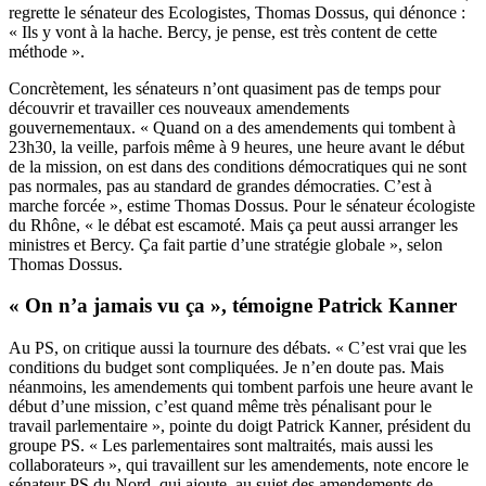
regrette le sénateur des Ecologistes, Thomas Dossus, qui dénonce :
« Ils y vont à la hache. Bercy, je pense, est très content de cette
méthode ».
Concrètement, les sénateurs n’ont quasiment pas de temps pour
découvrir et travailler ces nouveaux amendements
gouvernementaux. « Quand on a des amendements qui tombent à
23h30, la veille, parfois même à 9 heures, une heure avant le début
de la mission, on est dans des conditions démocratiques qui ne sont
pas normales, pas au standard de grandes démocraties. C’est à
marche forcée », estime Thomas Dossus. Pour le sénateur écologiste
du Rhône, « le débat est escamoté. Mais ça peut aussi arranger les
ministres et Bercy. Ça fait partie d’une stratégie globale », selon
Thomas Dossus.
« On n’a jamais vu ça », témoigne Patrick Kanner
Au PS, on critique aussi la tournure des débats. « C’est vrai que les
conditions du budget sont compliquées. Je n’en doute pas. Mais
néanmoins, les amendements qui tombent parfois une heure avant le
début d’une mission, c’est quand même très pénalisant pour le
travail parlementaire », pointe du doigt Patrick Kanner, président du
groupe PS. « Les parlementaires sont maltraités, mais aussi les
collaborateurs », qui travaillent sur les amendements, note encore le
sénateur PS du Nord, qui ajoute, au sujet des amendements de