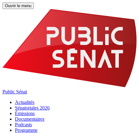
Ouvrir le menu
Public Sénat
Actualités
Sénatoriales 2026
Émissions
Documentaires
Podcasts
Programme