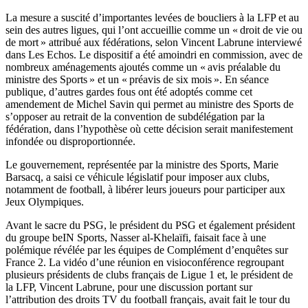
La mesure a suscité d’importantes levées de boucliers à la LFP et au
sein des autres ligues, qui l’ont accueillie comme un « droit de vie ou
de mort » attribué aux fédérations, selon Vincent Labrune interviewé
dans Les Echos. Le dispositif a été amoindri en commission, avec de
nombreux aménagements ajoutés comme un « avis préalable du
ministre des Sports » et un « préavis de six mois ». En séance
publique, d’autres gardes fous ont été adoptés comme cet
amendement de Michel Savin qui permet au ministre des Sports de
s’opposer au retrait de la convention de subdélégation par la
fédération, dans l’hypothèse où cette décision serait manifestement
infondée ou disproportionnée.
Le gouvernement, représentée par la ministre des Sports, Marie
Barsacq, a saisi ce véhicule législatif pour imposer aux clubs,
notamment de football, à libérer leurs joueurs pour participer aux
Jeux Olympiques.
Avant le sacre du PSG, le président du PSG et également président
du groupe beIN Sports, Nasser al-Khelaïfi, faisait face à une
polémique révélée par les équipes de Complément d’enquêtes sur
France 2. La vidéo d’une réunion en visioconférence regroupant
plusieurs présidents de clubs français de Ligue 1 et, le président de
la LFP, Vincent Labrune, pour une discussion portant sur
l’attribution des droits TV du football français, avait fait le tour du