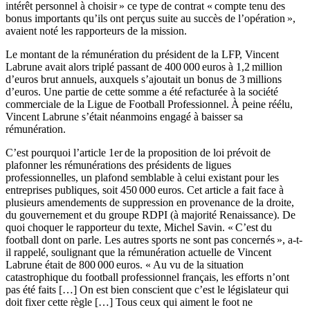
intérêt personnel à choisir » ce type de contrat « compte tenu des
bonus importants qu’ils ont perçus suite au succès de l’opération »,
avaient noté les rapporteurs de la mission.
Le montant de la rémunération du président de la LFP, Vincent
Labrune avait alors triplé passant de 400 000 euros à 1,2 million
d’euros brut annuels, auxquels s’ajoutait un bonus de 3 millions
d’euros. Une partie de cette somme a été refacturée à la société
commerciale de la Ligue de Football Professionnel. À peine réélu,
Vincent Labrune s’était néanmoins engagé à baisser sa
rémunération.
C’est pourquoi l’article 1
er
de la proposition de loi prévoit de
plafonner les rémunérations des présidents de ligues
professionnelles, un plafond semblable à celui existant pour les
entreprises publiques, soit 450 000 euros. Cet article a fait face à
plusieurs amendements de suppression en provenance de la droite,
du gouvernement et du groupe RDPI (à majorité Renaissance). De
quoi choquer le rapporteur du texte, Michel Savin. « C’est du
football dont on parle. Les autres sports ne sont pas concernés », a-t-
il rappelé, soulignant que la rémunération actuelle de Vincent
Labrune était de 800 000 euros. « Au vu de la situation
catastrophique du football professionnel français, les efforts n’ont
pas été faits […] On est bien conscient que c’est le législateur qui
doit fixer cette règle […] Tous ceux qui aiment le foot ne