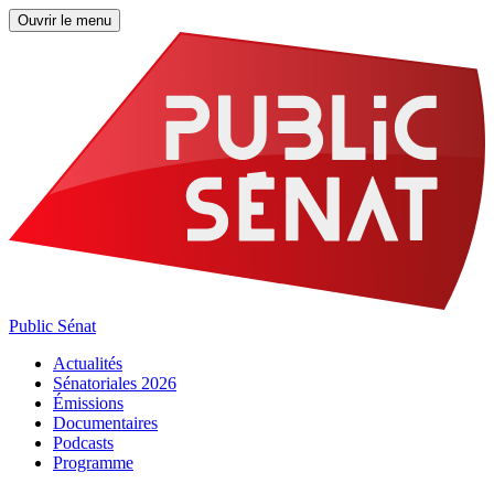
Ouvrir le menu
Public Sénat
Actualités
Sénatoriales 2026
Émissions
Documentaires
Podcasts
Programme