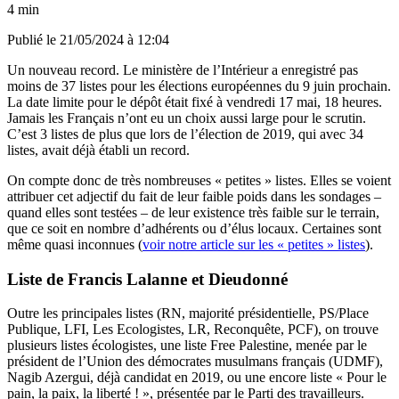
4 min
Publié le
21/05/2024 à 12:04
Un nouveau record. Le ministère de l’Intérieur a enregistré pas
moins de 37 listes pour les élections européennes du 9 juin prochain.
La date limite pour le dépôt était fixé à vendredi 17 mai, 18 heures.
Jamais les Français n’ont eu un choix aussi large pour le scrutin.
C’est 3 listes de plus que lors de l’élection de 2019, qui avec 34
listes, avait déjà établi un record.
On compte donc de très nombreuses « petites » listes. Elles se voient
attribuer cet adjectif du fait de leur faible poids dans les sondages –
quand elles sont testées – de leur existence très faible sur le terrain,
que ce soit en nombre d’adhérents ou d’élus locaux. Certaines sont
même quasi inconnues (
voir notre article sur les « petites » listes
).
Liste de Francis Lalanne et Dieudonné
Outre les principales listes (RN, majorité présidentielle, PS/Place
Publique, LFI, Les Ecologistes, LR, Reconquête, PCF), on trouve
plusieurs listes écologistes, une liste Free Palestine, menée par le
président de l’Union des démocrates musulmans français (UDMF),
Nagib Azergui, déjà candidat en 2019, ou une encore liste « Pour le
pain, la paix, la liberté ! », présentée par le Parti des travailleurs.