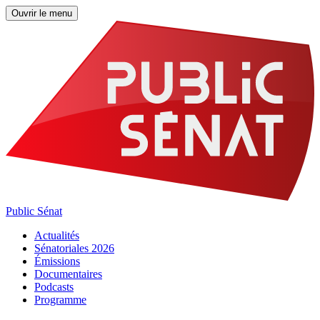
Ouvrir le menu
Public Sénat
Actualités
Sénatoriales 2026
Émissions
Documentaires
Podcasts
Programme