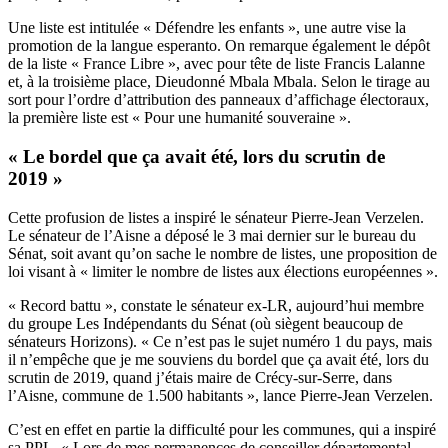
Une liste est intitulée « Défendre les enfants », une autre vise la
promotion de la langue esperanto. On remarque également le dépôt
de la liste « France Libre », avec pour tête de liste Francis Lalanne
et, à la troisième place, Dieudonné Mbala Mbala. Selon le tirage au
sort pour l’ordre d’attribution des panneaux d’affichage électoraux,
la première liste est « Pour une humanité souveraine ».
« Le bordel que ça avait été, lors du scrutin de
2019 »
Cette profusion de listes a inspiré le sénateur Pierre-Jean Verzelen.
Le sénateur de l’Aisne a déposé le 3 mai dernier sur le bureau du
Sénat, soit avant qu’on sache le nombre de listes, une proposition de
loi visant à « limiter le nombre de listes aux élections européennes ».
« Record battu », constate le sénateur ex-LR, aujourd’hui membre
du groupe Les Indépendants du Sénat (où siègent beaucoup de
sénateurs Horizons). « Ce n’est pas le sujet numéro 1 du pays, mais
il n’empêche que je me souviens du bordel que ça avait été, lors du
scrutin de 2019, quand j’étais maire de Crécy-sur-Serre, dans
l’Aisne, commune de 1.500 habitants », lance Pierre-Jean Verzelen.
C’est en effet en partie la difficulté pour les communes, qui a inspiré
sa PPL. « Lors de mes permanences de conseiller départemental,