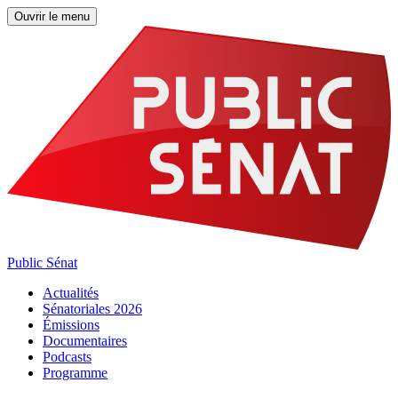
Ouvrir le menu
Public Sénat
Actualités
Sénatoriales 2026
Émissions
Documentaires
Podcasts
Programme