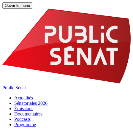
Ouvrir le menu
Public Sénat
Actualités
Sénatoriales 2026
Émissions
Documentaires
Podcasts
Programme