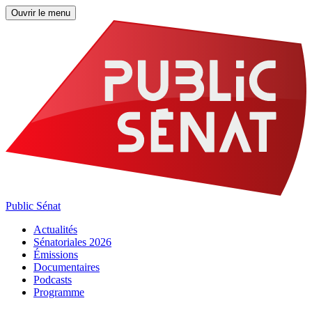
Ouvrir le menu
Public Sénat
Actualités
Sénatoriales 2026
Émissions
Documentaires
Podcasts
Programme