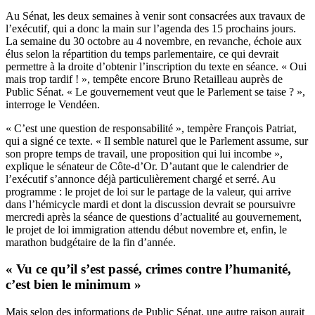
Au Sénat, les deux semaines à venir sont consacrées aux travaux de
l’exécutif, qui a donc la main sur l’agenda des 15 prochains jours.
La semaine du 30 octobre au 4 novembre, en revanche, échoie aux
élus selon la répartition du temps parlementaire, ce qui devrait
permettre à la droite d’obtenir l’inscription du texte en séance. « Oui
mais trop tardif ! », tempête encore Bruno Retailleau auprès de
Public Sénat. « Le gouvernement veut que le Parlement se taise ? »,
interroge le Vendéen.
« C’est une question de responsabilité », tempère François Patriat,
qui a signé ce texte. « Il semble naturel que le Parlement assume, sur
son propre temps de travail, une proposition qui lui incombe »,
explique le sénateur de Côte-d’Or. D’autant que le calendrier de
l’exécutif s’annonce déjà particulièrement chargé et serré. Au
programme : le projet de loi sur le partage de la valeur, qui arrive
dans l’hémicycle mardi et dont la discussion devrait se poursuivre
mercredi après la séance de questions d’actualité au gouvernement,
le projet de loi immigration attendu début novembre et, enfin, le
marathon budgétaire de la fin d’année.
« Vu ce qu’il s’est passé, crimes contre l’humanité,
c’est bien le minimum »
Mais selon des informations de Public Sénat, une autre raison aurait