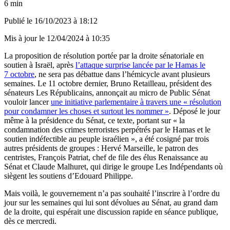
6 min
Publié le
16/10/2023 à 18:12
Mis à jour le
12/04/2024 à 10:35
La proposition de résolution portée par la droite sénatoriale en
soutien à Israël, après
l’attaque surprise lancée par le Hamas le
7 octobre
, ne sera pas débattue dans l’hémicycle avant plusieurs
semaines. Le 11 octobre dernier, Bruno Retailleau, président des
sénateurs Les Républicains, annonçait au micro de Public Sénat
vouloir lancer
une initiative parlementaire à travers une « résolution
pour condamner les choses et surtout les nommer »
. Déposé le jour
même à la présidence du Sénat, ce texte, portant sur « la
condamnation des crimes terroristes perpétrés par le Hamas et le
soutien indéfectible au peuple israélien », a été cosigné par trois
autres présidents de groupes : Hervé Marseille, le patron des
centristes, François Patriat, chef de file des élus Renaissance au
Sénat et Claude Malhuret, qui dirige le groupe Les Indépendants où
siègent les soutiens d’Edouard Philippe.
Mais voilà, le gouvernement n’a pas souhaité l’inscrire à l’ordre du
jour sur les semaines qui lui sont dévolues au Sénat, au grand dam
de la droite, qui espérait une discussion rapide en séance publique,
dès ce mercredi.