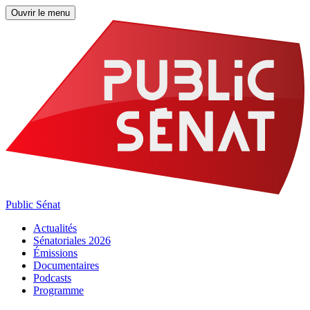
Ouvrir le menu
Public Sénat
Actualités
Sénatoriales 2026
Émissions
Documentaires
Podcasts
Programme