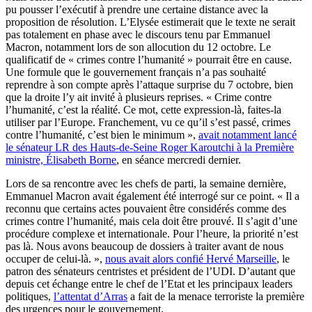
pu pousser l’exécutif à prendre une certaine distance avec la
proposition de résolution. L’Elysée estimerait que le texte ne serait
pas totalement en phase avec le discours tenu par Emmanuel
Macron, notamment lors de son allocution du 12 octobre. Le
qualificatif de « crimes contre l’humanité » pourrait être en cause.
Une formule que le gouvernement français n’a pas souhaité
reprendre à son compte après l’attaque surprise du 7 octobre, bien
que la droite l’y ait invité à plusieurs reprises. « Crime contre
l’humanité, c’est la réalité. Ce mot, cette expression-là, faites-la
utiliser par l’Europe. Franchement, vu ce qu’il s’est passé, crimes
contre l’humanité, c’est bien le minimum »,
avait notamment lancé
le sénateur LR des Hauts-de-Seine Roger Karoutchi à la Première
ministre, Élisabeth Borne
, en séance mercredi dernier.
Lors de sa rencontre avec les chefs de parti, la semaine dernière,
Emmanuel Macron avait également été interrogé sur ce point. « Il a
reconnu que certains actes pouvaient être considérés comme des
crimes contre l’humanité, mais cela doit être prouvé. Il s’agit d’une
procédure complexe et internationale. Pour l’heure, la priorité n’est
pas là. Nous avons beaucoup de dossiers à traiter avant de nous
occuper de celui-là. »,
nous avait alors confié Hervé Marseille
, le
patron des sénateurs centristes et président de l’UDI. D’autant que
depuis cet échange entre le chef de l’Etat et les principaux leaders
politiques,
l’attentat d’Arras
a fait de la menace terroriste la première
des urgences pour le gouvernement.