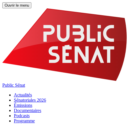
Ouvrir le menu
Public Sénat
Actualités
Sénatoriales 2026
Émissions
Documentaires
Podcasts
Programme