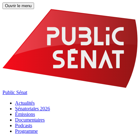
Ouvrir le menu
Public Sénat
Actualités
Sénatoriales 2026
Émissions
Documentaires
Podcasts
Programme