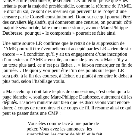
Mais « à titre personnel », le sénateur LR du Nord pense que « les
irritants pour la majorité présidentielle, comme la réforme de l’AME,
le droit du sol, ce sont des mesures qui peuvent faire l’objet d’une
censure par le Conseil constitutionnel. Donc sur ce qui pourrait être
des cavaliers législatifs, qui donneront une censure, on pourrait, côté
majorité sénatoriale, faire une concession », avance Marc-Philippe
Daubresse, pour qui « le compromis » pourrait se faire ainsi.
Une autre source LR confirme que le retrait de la suppression de
l’AME pourrait être éventuellement accepté par les LR – rien de sûr
encore – « à condition qu’il y ait un engagement d’une inscription
d’un texte sur l’AME » ensuite, au mois de janvier. « Mais s’il y a
un texte plus tard, ce n’est pas lâcher… » fait-on remarquer en fin de
journée… De quoi y voir peut-être l’un des points sur lequel LR
sera prêt, à la fin des courses, à lâcher, ou plutôt à remettre le débat à
plus tard, selon l’habillage voulu.
« Mais celui qui doit faire le plus de concessions, c’est celui qui a la
page blanche », souligne Marc-Philippe Daubresse, autrement dit les
députés. L’ancien ministre sait bien que les discussions vont encore
durer, à coups de rencontres et de coups de fil. Il résume ainsi ce qui
peut se passer dans une CMP :
Vous êtes comme face à une partie de
poker. Vous avez les annonces, les
surenchères, les coups de bluff, et le fait