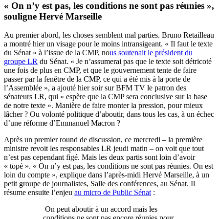
« On n’y est pas, les conditions ne sont pas réunies »,
souligne Hervé Marseille
Au premier abord, les choses semblent mal parties. Bruno Retailleau
a montré hier un visage pour le moins intransigeant. « Il faut le texte
du Sénat » à l’issue de la CMP, no
us soutenait le président du
groupe LR
du Sénat. « Je n’assumerai pas que le texte soit détricoté
une fois de plus en CMP, et que le gouvernement tente de faire
passer par la fenêtre de la CMP, ce qui a été mis à la porte de
l’Assemblée », a ajouté hier soir sur BFM TV le patron des
sénateurs LR, qui « espère que la CMP sera conclusive sur la base
de notre texte ». Manière de faire monter la pression, pour mieux
lâcher ? Ou volonté politique d’aboutir, dans tous les cas, à un échec
d’une réforme d’Emmanuel Macron ?
Après un premier round de discussion, ce mercredi – la première
ministre revoit les responsables LR jeudi matin – on voit que tout
n’est pas cependant figé. Mais les deux partis sont loin d’avoir
« topé ». « On n’y est pas, les conditions ne sont pas réunies. On est
loin du compte », explique dans l’après-midi Hervé Marseille, à un
petit groupe de journalistes, Salle des conférences, au Sénat. Il
résume ensuite l’enjeu
au micro de Public Sénat
:
On peut aboutir à un accord mais les
conditions ne sont pas encore réunies pour