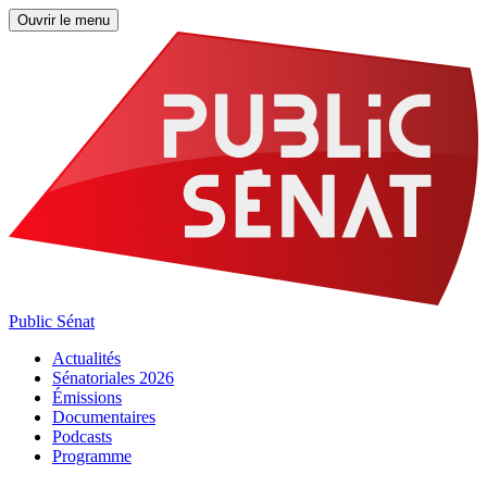
Ouvrir le menu
Public Sénat
Actualités
Sénatoriales 2026
Émissions
Documentaires
Podcasts
Programme