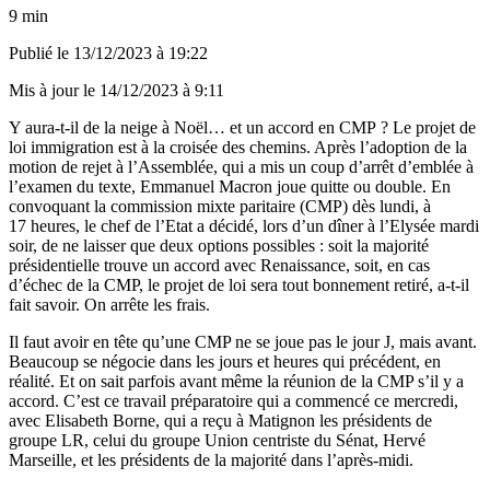
9 min
Publié le
13/12/2023 à 19:22
Mis à jour le
14/12/2023 à 9:11
Y aura-t-il de la neige à Noël… et un accord en CMP ? Le projet de
loi immigration est à la croisée des chemins. Après l’adoption de la
motion de rejet à l’Assemblée, qui a mis un coup d’arrêt d’emblée à
l’examen du texte, Emmanuel Macron joue quitte ou double. En
convoquant la commission mixte paritaire (CMP) dès lundi, à
17 heures, le chef de l’Etat a décidé, lors d’un dîner à l’Elysée mardi
soir, de ne laisser que deux options possibles : soit la majorité
présidentielle trouve un accord avec Renaissance, soit, en cas
d’échec de la CMP, le projet de loi sera tout bonnement retiré, a-t-il
fait savoir. On arrête les frais.
Il faut avoir en tête qu’une CMP ne se joue pas le jour J, mais avant.
Beaucoup se négocie dans les jours et heures qui précédent, en
réalité. Et on sait parfois avant même la réunion de la CMP s’il y a
accord. C’est ce travail préparatoire qui a commencé ce mercredi,
avec Elisabeth Borne, qui a reçu à Matignon les présidents de
groupe LR, celui du groupe Union centriste du Sénat, Hervé
Marseille, et les présidents de la majorité dans l’après-midi.