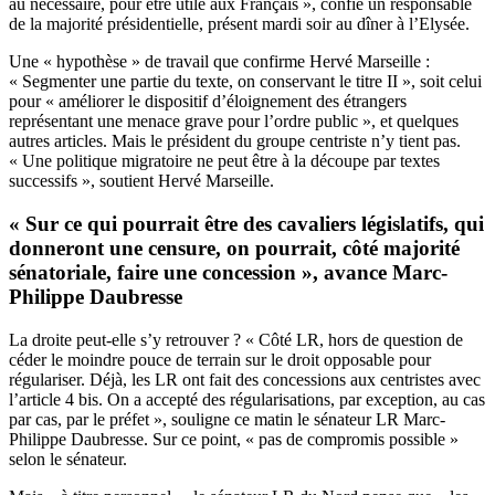
au nécessaire, pour être utile aux Français », confie un responsable
de la majorité présidentielle, présent mardi soir au dîner à l’Elysée.
Une « hypothèse » de travail que confirme Hervé Marseille :
« Segmenter une partie du texte, on conservant le titre II », soit celui
pour « améliorer le dispositif d’éloignement des étrangers
représentant une menace grave pour l’ordre public », et quelques
autres articles. Mais le président du groupe centriste n’y tient pas.
« Une politique migratoire ne peut être à la découpe par textes
successifs », soutient Hervé Marseille.
« Sur ce qui pourrait être des cavaliers législatifs, qui
donneront une censure, on pourrait, côté majorité
sénatoriale, faire une concession », avance Marc-
Philippe Daubresse
La droite peut-elle s’y retrouver ? « Côté LR, hors de question de
céder le moindre pouce de terrain sur le droit opposable pour
régulariser. Déjà, les LR ont fait des concessions aux centristes avec
l’article 4 bis. On a accepté des régularisations, par exception, au cas
par cas, par le préfet », souligne ce matin le sénateur LR Marc-
Philippe Daubresse. Sur ce point, « pas de compromis possible »
selon le sénateur.