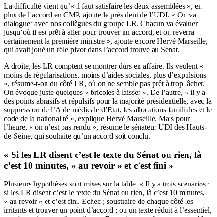
La difficulté vient qu’« il faut satisfaire les deux assemblées », en
plus de l’accord en CMP, ajoute le président de l’UDI. « On va
dialoguer avec nos collègues du groupe LR. Chacun va évaluer
jusqu’où il est prêt à aller pour trouver un accord, et on reverra
certainement la première ministre », ajoute encore Hervé Marseille,
qui avait joué un rôle pivot dans l’accord trouvé au Sénat.
A droite, les LR comptent se montrer durs en affaire. Ils veulent «
moins de régularisations, moins d’aides sociales, plus d’expulsions
», résume-t-on du côté LR, où on ne semble pas prêt à trop lâcher.
On évoque juste quelques « bricoles à laisser ». De l’autre, « il y a
des points abrasifs et répulsifs pour la majorité présidentielle, avec la
suppression de l’Aide médicale d’Etat, les allocations familiales et le
code de la nationalité », explique Hervé Marseille. Mais pour
l’heure, « on n’est pas rendu », résume le sénateur UDI des Hauts-
de-Seine, qui souhaite qu’un accord soit conclu.
« Si les LR disent c’est le texte du Sénat ou rien, là
c’est 10 minutes, « au revoir » et c’est fini »
Plusieurs hypothèses sont mises sur la table. « Il y a trois scénarios :
si les LR disent c’est le texte du Sénat ou rien, là c’est 10 minutes,
« au revoir » et c’est fini. Echec ; soustraire de chaque côté les
irritants et trouver un point d’accord ; ou un texte réduit à l’essentiel,