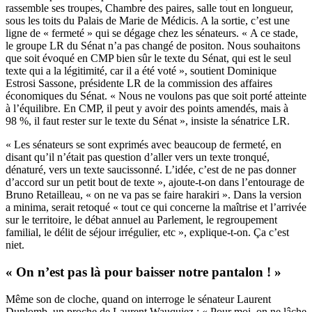
rassemble ses troupes, Chambre des paires, salle tout en longueur,
sous les toits du Palais de Marie de Médicis. A la sortie, c’est une
ligne de « fermeté » qui se dégage chez les sénateurs. « A ce stade,
le groupe LR du Sénat n’a pas changé de positon. Nous souhaitons
que soit évoqué en CMP bien sûr le texte du Sénat, qui est le seul
texte qui a la légitimité, car il a été voté », soutient Dominique
Estrosi Sassone, présidente LR de la commission des affaires
économiques du Sénat. « Nous ne voulons pas que soit porté atteinte
à l’équilibre. En CMP, il peut y avoir des points amendés, mais à
98 %, il faut rester sur le texte du Sénat », insiste la sénatrice LR.
« Les sénateurs se sont exprimés avec beaucoup de fermeté, en
disant qu’il n’était pas question d’aller vers un texte tronqué,
dénaturé, vers un texte saucissonné. L’idée, c’est de ne pas donner
d’accord sur un petit bout de texte », ajoute-t-on dans l’entourage de
Bruno Retailleau, « on ne va pas se faire harakiri ». Dans la version
a minima, serait retoqué « tout ce qui concerne la maîtrise et l’arrivée
sur le territoire, le débat annuel au Parlement, le regroupement
familial, le délit de séjour irrégulier, etc », explique-t-on. Ça c’est
niet.
« On n’est pas là pour baisser notre pantalon ! »
Même son de cloche, quand on interroge le sénateur Laurent
Duplomb, un proche de Laurent Wauquiez : « Pour moi, on ne lâche