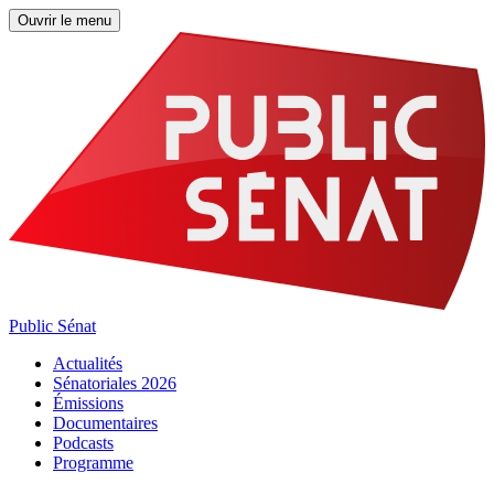
Ouvrir le menu
Public Sénat
Actualités
Sénatoriales 2026
Émissions
Documentaires
Podcasts
Programme