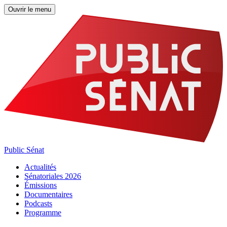
Ouvrir le menu
Public Sénat
Actualités
Sénatoriales 2026
Émissions
Documentaires
Podcasts
Programme