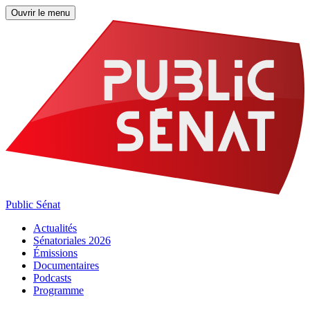
Ouvrir le menu
Public Sénat
Actualités
Sénatoriales 2026
Émissions
Documentaires
Podcasts
Programme