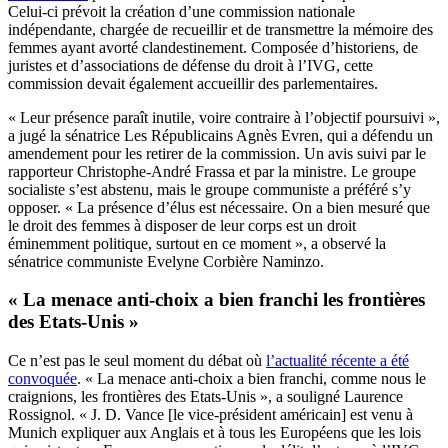
Celui-ci prévoit la création d’une commission nationale
indépendante, chargée de recueillir et de transmettre la mémoire des
femmes ayant avorté clandestinement. Composée d’historiens, de
juristes et d’associations de défense du droit à l’IVG, cette
commission devait également accueillir des parlementaires.
« Leur présence paraît inutile, voire contraire à l’objectif poursuivi »,
a jugé la sénatrice Les Républicains Agnès Evren, qui a défendu un
amendement pour les retirer de la commission. Un avis suivi par le
rapporteur Christophe-André Frassa et par la ministre. Le groupe
socialiste s’est abstenu, mais le groupe communiste a préféré s’y
opposer. « La présence d’élus est nécessaire. On a bien mesuré que
le droit des femmes à disposer de leur corps est un droit
éminemment politique, surtout en ce moment », a observé la
sénatrice communiste Evelyne Corbière Naminzo.
« La menace anti-choix a bien franchi les frontières
des Etats-Unis »
Ce n’est pas le seul moment du débat où
l’actualité récente a été
convoquée
. « La menace anti-choix a bien franchi, comme nous le
craignions, les frontières des Etats-Unis », a souligné Laurence
Rossignol. « J. D. Vance [le vice-président américain] est venu à
Munich expliquer aux Anglais et à tous les Européens que les lois