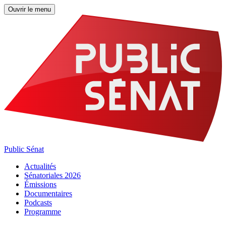
Ouvrir le menu
Public Sénat
Actualités
Sénatoriales 2026
Émissions
Documentaires
Podcasts
Programme