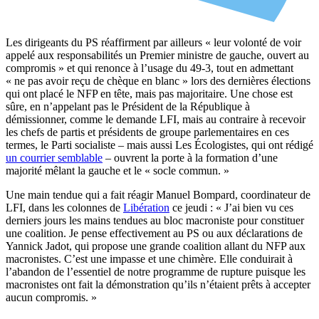
Les dirigeants du PS réaffirment par ailleurs « leur volonté de voir
appelé aux responsabilités un Premier ministre de gauche, ouvert au
compromis » et qui renonce à l’usage du 49-3, tout en admettant
« ne pas avoir reçu de chèque en blanc » lors des dernières élections
qui ont placé le NFP en tête, mais pas majoritaire.
Une chose est
sûre, en n’appelant pas le Président de la République à
démissionner, comme le demande LFI, mais au contraire à recevoir
les chefs de partis et présidents de groupe parlementaires en ces
termes, le Parti socialiste – mais aussi Les Écologistes, qui ont rédigé
un courrier semblable
– ouvrent la porte à la formation d’une
majorité mêlant la gauche et le « socle commun. »
Une main tendue qui a fait réagir Manuel Bompard, coordinateur de
LFI, dans les colonnes de
Libération
ce jeudi : « J’ai bien vu ces
derniers jours les mains tendues au bloc macroniste pour constituer
une coalition. Je pense effectivement au PS ou aux déclarations de
Yannick Jadot, qui propose une grande coalition allant du NFP aux
macronistes. C’est une impasse et une chimère. Elle conduirait à
l’abandon de l’essentiel de notre programme de rupture puisque les
macronistes ont fait la démonstration qu’ils n’étaient prêts à accepter
aucun compromis. »