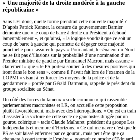
« Une majorité de la droite modérée à la gauche
républicaine »
Sans LFI donc, quelle forme prendrait cette nouvelle majorité ?
D’après Patrick Kanner, la censure du gouvernement Barnier
démontre que « le coup de barre à droite du Président a échoué
lamentablement », et qu’ainsi, « la logique voudrait que ce soit un
coup de barre à gauche qui permette de dégager cette majorité
ponctuelle pour rassurer le pays. » Pour autant, le sénateur du Nord
ne se fait pas d’illusions sur la probabilité d’une nomination d’un
Premier ministre de gauche par Emmanuel Macron, mais assume «
clairement » que « le PS portera soutien à des mesures positives qui
iront dans le bon sens », comme il l’avait fait lors de l’examen de la
LOPMI « visant à renforcer les moyens de la police et de la
gendarmerie » portée par Gérald Darmanin, rappelle le président du
groupe socialiste au Sénat.
Du côté des forces du fameux « socle commun » qui rassemble
parlementaires macronistes et LR, on accueille cette proposition
plutôt favorablement, mais avec des interrogations. « On est en train
d’assister à la victoire de cette secte de gauchistes dirigée par un
gourou colérique » tacle Claude Malhuret, président du groupe Les
Indépendants et membre d’Horizons. « Ce qui me navre c’est que le
PS se soit laissé enfermer par ce gourou, mais peut être que ça
changera à court terme je l’espère », poursuit ce proche d’Edouard