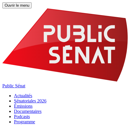
Ouvrir le menu
Public Sénat
Actualités
Sénatoriales 2026
Émissions
Documentaires
Podcasts
Programme