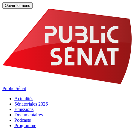
Ouvrir le menu
Public Sénat
Actualités
Sénatoriales 2026
Émissions
Documentaires
Podcasts
Programme