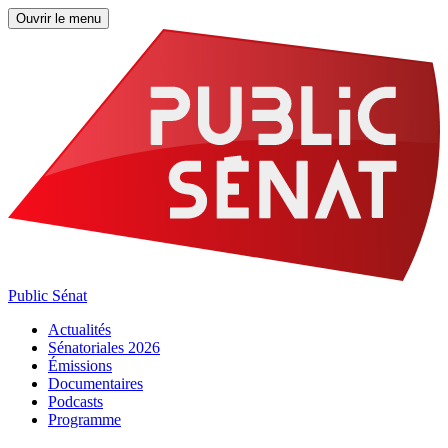
Ouvrir le menu
Public Sénat
Actualités
Sénatoriales 2026
Émissions
Documentaires
Podcasts
Programme