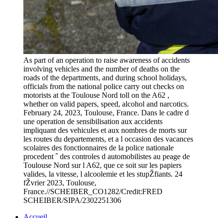
As part of an operation to raise awareness of accidents
involving vehicles and the number of deaths on the
roads of the departments, and during school holidays,
officials from the national police carry out checks on
motorists at the Toulouse Nord toll on the A62 ,
whether on valid papers, speed, alcohol and narcotics.
February 24, 2023, Toulouse, France. Dans le cadre d
une operation de sensibilisation aux accidents
impliquant des vehicules et aux nombres de morts sur
les routes du departements, et a l occasion des vacances
scolaires des fonctionnaires de la police nationale
procedent ˆ des controles d automobilistes au peage de
Toulouse Nord sur l A62, que ce soit sur les papiers
valides, la vitesse, l alcoolemie et les stupŽfiants. 24
fŽvrier 2023, Toulouse,
France.//SCHEIBER_CO1282/Credit:FRED
SCHEIBER/SIPA/2302251306
Accueil