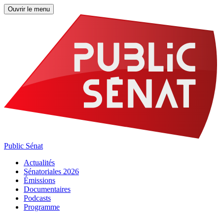
Ouvrir le menu
Public Sénat
Actualités
Sénatoriales 2026
Émissions
Documentaires
Podcasts
Programme