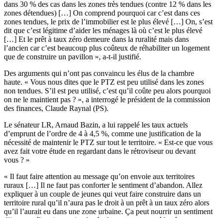
dans 30 % des cas dans les zones très tendues (contre 12 % dans les
zones détendues) […] On comprend pourquoi car c’est dans ces
zones tendues, le prix de l’immobilier est le plus élevé […] On, s’est
dit que c’est légitime d’aider les ménages là où c’est le plus élevé
[…] Et le prêt à taux zéro demeure dans la ruralité mais dans
l’ancien car c’est beaucoup plus coûteux de réhabiliter un logement
que de construire un pavillon », a-t-il justifié.
Des arguments qui n’ont pas convaincu les élus de la chambre
haute. « Vous nous dites que le PTZ est peu utilisé dans les zones
non tendues. S’il est peu utilisé, c’est qu’il coûte peu alors pourquoi
on ne le maintient pas ? », a interrogé le président de la commission
des finances, Claude Raynal (PS).
Le sénateur LR, Arnaud Bazin, a lui rappelé les taux actuels
d’emprunt de l’ordre de 4 à 4,5 %, comme une justification de la
nécessité de maintenir le PTZ sur tout le territoire. « Est-ce que vous
avez fait votre étude en regardant dans le rétroviseur ou devant
vous ? »
« Il faut faire attention au message qu’on envoie aux territoires
ruraux […] Il ne faut pas conforter le sentiment d’abandon. Allez
expliquer à un couple de jeunes qui veut faire construire dans un
territoire rural qu’il n’aura pas le droit à un prêt à un taux zéro alors
qu’il l’aurait eu dans une zone urbaine. Ça peut nourrir un sentiment