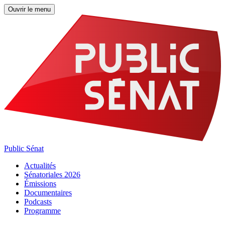
Ouvrir le menu
Public Sénat
Actualités
Sénatoriales 2026
Émissions
Documentaires
Podcasts
Programme