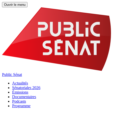
Ouvrir le menu
Public Sénat
Actualités
Sénatoriales 2026
Émissions
Documentaires
Podcasts
Programme