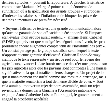
denrées agricoles », poursuit la rapporteure. A gauche, la sénatrice
communiste Marianne Margaté pointe « un phénomène de
surinflation dû à la spéculation des grands groupes » et propose «
d’indexer les salaires sur l’inflation et de bloquer les prix » des
denrées alimentaires de première nécessité.
« Soyons réalistes, ce texte est une grande communication alors
qu’aucune garantie de son efficacité n’a été apportée. Si l’impact
était évalué, mon groupe aurait soutenu », affirme Henri Cabanel
(RDSE) qui prévient que « malgré les négociations à venir, les prix
pourraient encore augmenter compte tenu de l’instabilité des prix ».
Un constat partagé par le groupe socialiste selon lequel le texte
n’apporte aucune garantie d’efficacité. Christian Redon-Sarrazy
craint que le texte représente « un risque réel pour le revenu des
agriculteurs, avancer la date butoir menace de créer une pression sur
les prix agricoles alors que les paysans sont confrontés à une hausse
significative de la quasi-totalité de leurs charges ». Un projet de loi
quasi unanimement considéré comme une mesure d’affichage, mais
que la majorité sénatoriale a tout de même décidé de voter. « Tout
cela aurait pu motiver un rejet de notre assemblée, mais un rejet
reviendrait à donner carte blanche à l’Assemblée nationale »,
explique Anne-Catherine Loisier. Pour rappel, le gouvernement a
engagé la procédure accélérée.