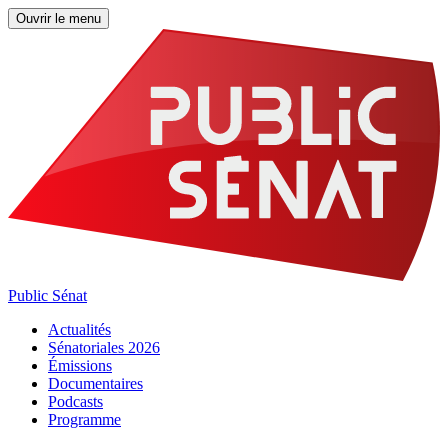
Ouvrir le menu
Public Sénat
Actualités
Sénatoriales 2026
Émissions
Documentaires
Podcasts
Programme