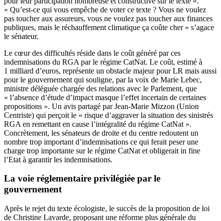
pour leur participation nombreuse et constructive sur le texte ».
« Qu’est-ce qui vous empêche de voter ce texte ? Vous ne voulez
pas toucher aux assureurs, vous ne voulez pas toucher aux finances
publiques, mais le réchauffement climatique ça coûte cher » s’agace
le sénateur.
Le cœur des difficultés réside dans le coût généré par ces
indemnisations du RGA par le régime CatNat. Le coût, estimé à
1 milliard d’euros, représente un obstacle majeur pour LR mais aussi
pour le gouvernement qui souligne, par la voix de Marie Lebec,
ministre déléguée chargée des relations avec le Parlement, que
« l’absence d’étude d’impact masque l’effet incertain de certaines
propositions ». Un avis partagé par Jean-Marie Mizzon (Union
Centriste) qui perçoit le « risque d’aggraver la situation des sinistrés
RGA en remettant en cause l’intégralité du régime CatNat ».
Concrètement, les sénateurs de droite et du centre redoutent un
nombre trop important d’indemnisations ce qui ferait peser une
charge trop importante sur le régime CatNat et obligerait in fine
l’Etat à garantir les indemnisations.
La voie réglementaire privilégiée par le
gouvernement
Après le rejet du texte écologiste, le succès de la proposition de loi
de Christine Lavarde, proposant une réforme plus générale du