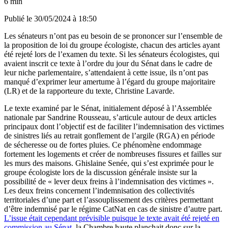
6 min
Publié le
30/05/2024 à 18:50
Les sénateurs n’ont pas eu besoin de se prononcer sur l’ensemble de
la proposition de loi du groupe écologiste, chacun des articles ayant
été rejeté lors de l’examen du texte. Si les sénateurs écologistes, qui
avaient inscrit ce texte à l’ordre du jour du Sénat dans le cadre de
leur niche parlementaire, s’attendaient à cette issue, ils n’ont pas
manqué d’exprimer leur amertume à l’égard du groupe majoritaire
(LR) et de la rapporteure du texte, Christine Lavarde.
Le texte examiné par le Sénat, initialement déposé à l’Assemblée
nationale par Sandrine Rousseau, s’articule autour de deux articles
principaux dont l’objectif est de faciliter l’indemnisation des victimes
de sinistres liés au retrait gonflement de l’argile (RGA) en période
de sécheresse ou de fortes pluies. Ce phénomène endommage
fortement les logements et créer de nombreuses fissures et failles sur
les murs des maisons. Ghislaine Senée, qui s’est exprimée pour le
groupe écologiste lors de la discussion générale insiste sur la
possibilité de « lever deux freins à l’indemnisation des victimes ».
Les deux freins concernent l’indemnisation des collectivités
territoriales d’une part et l’assouplissement des critères permettant
d’être indemnisé par le régime CatNat en cas de sinistre d’autre part.
L’issue était cependant prévisible puisque le texte avait été rejeté en
commission au Sénat
, la Chambre haute planchait donc sur la