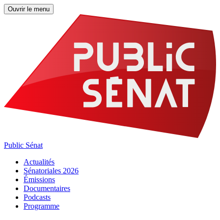
Ouvrir le menu
Public Sénat
Actualités
Sénatoriales 2026
Émissions
Documentaires
Podcasts
Programme