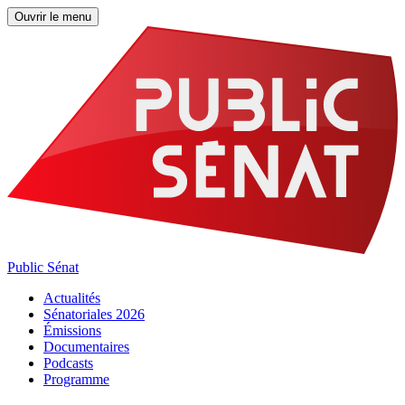
Ouvrir le menu
Public Sénat
Actualités
Sénatoriales 2026
Émissions
Documentaires
Podcasts
Programme