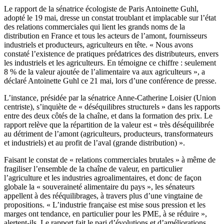
Le rapport de la sénatrice écologiste de Paris Antoinette Guhl,
adopté le 19 mai, dresse un constat troublant et implacable sur l’état
des relations commerciales qui lient les grands noms de la
distribution en France et tous les acteurs de l’amont, fournisseurs
industriels et producteurs, agriculteurs en tête. « Nous avons
constaté l’existence de pratiques prédatrices des distributeurs, envers
les industriels et les agriculteurs. En témoigne ce chiffre : seulement
8 % de la valeur ajoutée de l’alimentaire va aux agriculteurs », a
déclaré Antoinette Guhl ce 21 mai, lors d’une conférence de presse.
L’instance, présidée par la sénatrice Anne-Catherine Loisier (Union
centriste), s’inquiète de « déséquilibres structurels » dans les rapports
entre des deux côtés de la chaîne, et dans la formation des prix. Le
rapport relève que la répartition de la valeur est « très déséquilibrée
au détriment de l’amont (agriculteurs, producteurs, transformateurs
et industriels) et au profit de l’aval (grande distribution) ».
Faisant le constat de « relations commerciales brutales » à même de
fragiliser l’ensemble de la chaîne de valeur, en particulier
l’agriculture et les industries agroalimentaires, et donc de façon
globale la « souveraineté alimentaire du pays », les sénateurs
appellent à des rééquilibrages, à travers plus d’une vingtaine de
propositions. « L’industrie française est mise sous pression et les
marges ont tendance, en particulier pour les PME, à se réduire »,
alertent-ils. Le rapport fait le pari d’évolutions et d’améliorations