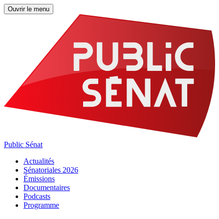
Ouvrir le menu
Public Sénat
Actualités
Sénatoriales 2026
Émissions
Documentaires
Podcasts
Programme