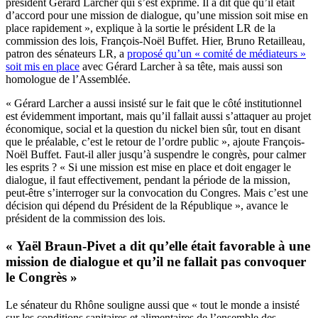
président Gérard Larcher qui s’est exprimé. Il a dit que qu’il était
d’accord pour une mission de dialogue, qu’une mission soit mise en
place rapidement », explique à la sortie le président LR de la
commission des lois, François-Noël Buffet. Hier, Bruno Retailleau,
patron des sénateurs LR, a
proposé qu’un « comité de médiateurs »
soit mis en place
avec Gérard Larcher à sa tête, mais aussi son
homologue de l’Assemblée.
« Gérard Larcher a aussi insisté sur le fait que le côté institutionnel
est évidemment important, mais qu’il fallait aussi s’attaquer au projet
économique, social et la question du nickel bien sûr, tout en disant
que le préalable, c’est le retour de l’ordre public », ajoute François-
Noël Buffet. Faut-il aller jusqu’à suspendre le congrès, pour calmer
les esprits ? « Si une mission est mise en place et doit engager le
dialogue, il faut effectivement, pendant la période de la mission,
peut-être s’interroger sur la convocation du Congres. Mais c’est une
décision qui dépend du Président de la République », avance le
président de la commission des lois.
« Yaël Braun-Pivet a dit qu’elle était favorable à une
mission de dialogue et qu’il ne fallait pas convoquer
le Congrès »
Le sénateur du Rhône souligne aussi que « tout le monde a insisté
sur les conditions sanitaires et alimentaires de l’ensemble des