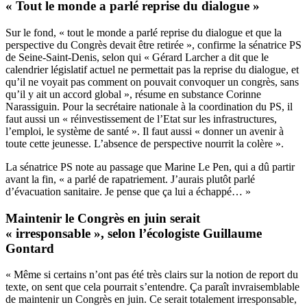
« Tout le monde a parlé reprise du dialogue »
Sur le fond, « tout le monde a parlé reprise du dialogue et que la
perspective du Congrès devait être retirée », confirme la sénatrice PS
de Seine-Saint-Denis, selon qui « Gérard Larcher a dit que le
calendrier législatif actuel ne permettait pas la reprise du dialogue, et
qu’il ne voyait pas comment on pouvait convoquer un congrès, sans
qu’il y ait un accord global », résume en substance Corinne
Narassiguin. Pour la secrétaire nationale à la coordination du PS, il
faut aussi un « réinvestissement de l’Etat sur les infrastructures,
l’emploi, le système de santé ». Il faut aussi « donner un avenir à
toute cette jeunesse. L’absence de perspective nourrit la colère ».
La sénatrice PS note au passage que Marine Le Pen, qui a dû partir
avant la fin, « a parlé de rapatriement. J’aurais plutôt parlé
d’évacuation sanitaire. Je pense que ça lui a échappé… »
Maintenir le Congrès en juin serait
« irresponsable », selon l’écologiste Guillaume
Gontard
« Même si certains n’ont pas été très clairs sur la notion de report du
texte, on sent que cela pourrait s’entendre. Ça paraît invraisemblable
de maintenir un Congrès en juin. Ce serait totalement irresponsable,