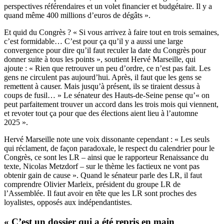
perspectives référendaires et un volet financier et budgétaire. Il y a
quand même 400 millions d’euros de dégâts ».
Et quid du Congrès ? « Si vous arrivez à faire tout en trois semaines,
c’est formidable… C’est pour ça qu’il y a aussi une large
convergence pour dire qu’il faut reculer la date du Congrès pour
donner suite à tous les points », soutient Hervé Marseille, qui
ajoute : « Rien que retrouver un peu d’ordre, ce n’est pas fait. Les
gens ne circulent pas aujourd’hui. Après, il faut que les gens se
remettent à causer. Mais jusqu’à présent, ils se tiraient dessus à
coups de fusil… » Le sénateur des Hauts-de-Seine pense qu’« on
peut parfaitement trouver un accord dans les trois mois qui viennent,
et revoter tout ça pour que des élections aient lieu à l’automne
2025 ».
Hervé Marseille note une voix dissonante cependant : « Les seuls
qui réclament, de façon paradoxale, le respect du calendrier pour le
Congrès, ce sont les LR – ainsi que le rapporteur Renaissance du
texte, Nicolas Metzdorf – sur le thème les factieux ne vont pas
obtenir gain de cause ». Quand le sénateur parle des LR, il faut
comprendre Olivier Marleix, président du groupe LR de
l’Assemblée. Il faut avoir en tête que les LR sont proches des
loyalistes, opposés aux indépendantistes.
« C’est un dossier qui a été repris en main