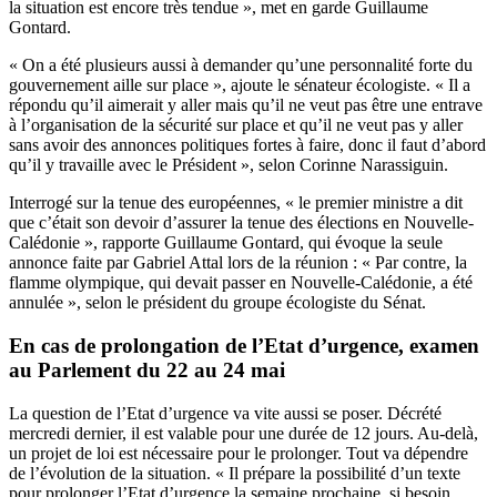
la situation est encore très tendue », met en garde Guillaume
Gontard.
« On a été plusieurs aussi à demander qu’une personnalité forte du
gouvernement aille sur place », ajoute le sénateur écologiste. « Il a
répondu qu’il aimerait y aller mais qu’il ne veut pas être une entrave
à l’organisation de la sécurité sur place et qu’il ne veut pas y aller
sans avoir des annonces politiques fortes à faire, donc il faut d’abord
qu’il y travaille avec le Président », selon Corinne Narassiguin.
Interrogé sur la tenue des européennes, « le premier ministre a dit
que c’était son devoir d’assurer la tenue des élections en Nouvelle-
Calédonie », rapporte Guillaume Gontard, qui évoque la seule
annonce faite par Gabriel Attal lors de la réunion : « Par contre, la
flamme olympique, qui devait passer en Nouvelle-Calédonie, a été
annulée », selon le président du groupe écologiste du Sénat.
En cas de prolongation de l’Etat d’urgence, examen
au Parlement du 22 au 24 mai
La question de l’Etat d’urgence va vite aussi se poser. Décrété
mercredi dernier, il est valable pour une durée de 12 jours. Au-delà,
un projet de loi est nécessaire pour le prolonger. Tout va dépendre
de l’évolution de la situation. « Il prépare la possibilité d’un texte
pour prolonger l’Etat d’urgence la semaine prochaine, si besoin.