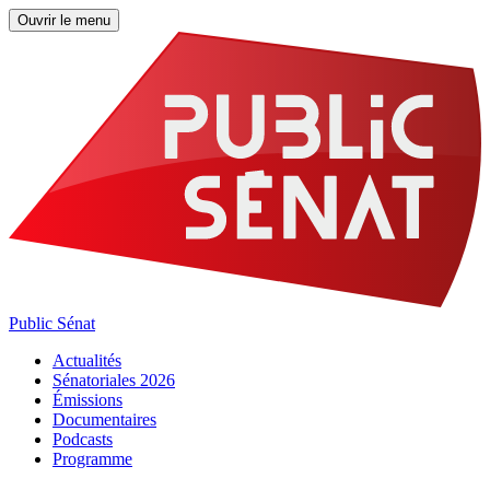
Ouvrir le menu
Public Sénat
Actualités
Sénatoriales 2026
Émissions
Documentaires
Podcasts
Programme