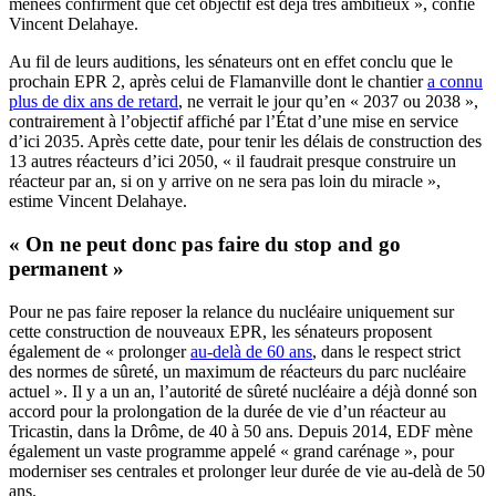
menées confirment que cet objectif est déjà très ambitieux », confie
Vincent Delahaye.
Au fil de leurs auditions, les sénateurs ont en effet conclu que le
prochain EPR 2, après celui de Flamanville dont le chantier
a connu
plus de dix ans de retard
, ne verrait le jour qu’en « 2037 ou 2038 »,
contrairement à l’objectif affiché par l’État d’une mise en service
d’ici 2035. Après cette date, pour tenir les délais de construction des
13 autres réacteurs d’ici 2050, « il faudrait presque construire un
réacteur par an, si on y arrive on ne sera pas loin du miracle »,
estime Vincent Delahaye.
« On ne peut donc pas faire du stop and go
permanent »
Pour ne pas faire reposer la relance du nucléaire uniquement sur
cette construction de nouveaux EPR, les sénateurs proposent
également de « prolonger
au-delà de 60 ans
, dans le respect strict
des normes de sûreté, un maximum de réacteurs du parc nucléaire
actuel ». Il y a un an, l’autorité de sûreté nucléaire a déjà donné son
accord pour la prolongation de la durée de vie d’un réacteur au
Tricastin, dans la Drôme, de 40 à 50 ans. Depuis 2014, EDF mène
également un vaste programme appelé « grand carénage », pour
moderniser ses centrales et prolonger leur durée de vie au-delà de 50
ans.