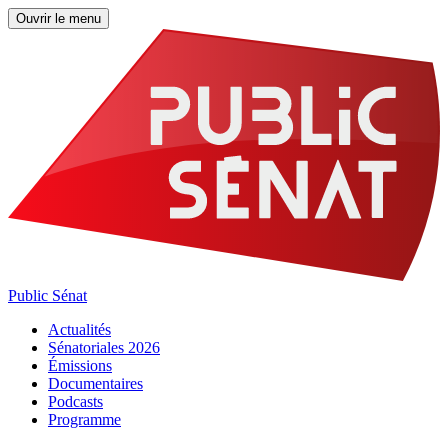
Ouvrir le menu
Public Sénat
Actualités
Sénatoriales 2026
Émissions
Documentaires
Podcasts
Programme