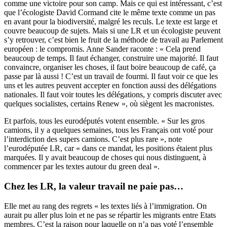
comme une victoire pour son camp. Mais ce qui est intéressant, c’est
que l’écologiste David Cormand cite le même texte comme un pas
en avant pour la biodiversité, malgré les reculs. Le texte est large et
couvre beaucoup de sujets. Mais si une LR et un écologiste peuvent
s’y retrouver, c’est bien le fruit de la méthode de travail au Parlement
européen : le compromis. Anne Sander raconte : « Cela prend
beaucoup de temps. Il faut échanger, construire une majorité. Il faut
convaincre, organiser les choses, il faut boire beaucoup de café, ça
passe par là aussi ! C’est un travail de fourmi. Il faut voir ce que les
uns et les autres peuvent accepter en fonction aussi des délégations
nationales. Il faut voir toutes les délégations, y compris discuter avec
quelques socialistes, certains Renew », où siègent les macronistes.
Et parfois, tous les eurodéputés votent ensemble. « Sur les gros
camions, il y a quelques semaines, tous les Français ont voté pour
l’interdiction des supers camions. C’est plus rare », note
l’eurodéputée LR, car « dans ce mandat, les positions étaient plus
marquées. Il y avait beaucoup de choses qui nous distinguent, à
commencer par les textes autour du green deal ».
Chez les LR, la valeur travail ne paie pas…
Elle met au rang des regrets « les textes liés à l’immigration. On
aurait pu aller plus loin et ne pas se répartir les migrants entre Etats
membres. C’est la raison pour laquelle on n’a pas voté l’ensemble