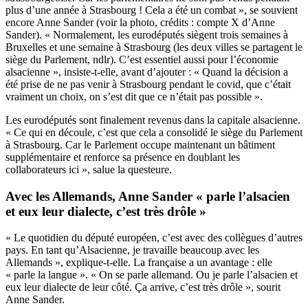
plus d’une année à Strasbourg ! Cela a été un combat », se souvient
encore Anne Sander (voir la photo, crédits : compte X d’Anne
Sander). « Normalement, les eurodéputés siègent trois semaines à
Bruxelles et une semaine à Strasbourg (les deux villes se partagent le
siège du Parlement, ndlr). C’est essentiel aussi pour l’économie
alsacienne », insiste-t-elle, avant d’ajouter : « Quand la décision a
été prise de ne pas venir à Strasbourg pendant le covid, que c’était
vraiment un choix, on s’est dit que ce n’était pas possible ».
Les eurodéputés sont finalement revenus dans la capitale alsacienne.
« Ce qui en découle, c’est que cela a consolidé le siège du Parlement
à Strasbourg. Car le Parlement occupe maintenant un bâtiment
supplémentaire et renforce sa présence en doublant les
collaborateurs ici », salue la questeure.
Avec les Allemands, Anne Sander « parle l’alsacien
et eux leur dialecte, c’est très drôle »
« Le quotidien du député européen, c’est avec des collègues d’autres
pays. En tant qu’Alsacienne, je travaille beaucoup avec les
Allemands », explique-t-elle. La française a un avantage : elle
« parle la langue ». « On se parle allemand. Ou je parle l’alsacien et
eux leur dialecte de leur côté. Ça arrive, c’est très drôle », sourit
Anne Sander.