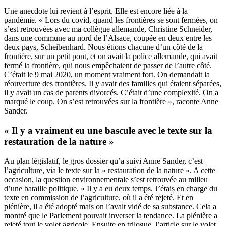
Une anecdote lui revient à l’esprit. Elle est encore liée à la
pandémie. « Lors du covid, quand les frontières se sont fermées, on
s’est retrouvées avec ma collègue allemande, Christine Schneider,
dans une commune au nord de l’Alsace, coupée en deux entre les
deux pays, Scheibenhard. Nous étions chacune d’un côté de la
frontière, sur un petit pont, et on avait la police allemande, qui avait
fermé la frontière, qui nous empêchaient de passer de l’autre côté.
C’était le 9 mai 2020, un moment vraiment fort. On demandait la
réouverture des frontières. Il y avait des familles qui étaient séparées,
il y avait un cas de parents divorcés. C’était d’une complexité. On a
marqué le coup. On s’est retrouvées sur la frontière », raconte Anne
Sander.
« Il y a vraiment eu une bascule avec le texte sur la
restauration de la nature »
Au plan législatif, le gros dossier qu’a suivi Anne Sander, c’est
l’agriculture, via le texte sur la « restauration de la nature ». A cette
occasion, la question environnementale s’est retrouvée au milieu
d’une bataille politique. « Il y a eu deux temps. J’étais en charge du
texte en commission de l’agriculture, où il a été rejeté. Et en
plénière, il a été adopté mais on l’avait vidé de sa substance. Cela a
montré que le Parlement pouvait inverser la tendance. La plénière a
rejeté tout le volet agricole. Ensuite en trilogue, l’article sur le volet