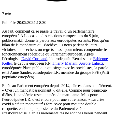
7 min
Publié le
20/05/2024 à 8:30
Au fait, comment ça se passe le travail d’un parlementaire
européen ? A l’occasion des élections européennes du 9 juin,
publicsenat.fr donne la parole aux eurodéputés sortants. Plus qu’un
bilan de la mandature qui s’achève, ils nous parlent de leurs
victoires, leurs échecs ou regrets aussi, pour mieux comprendre le
fonctionnement spécifique du Parlement européen. Après
l’écologiste
David Cormand
, l’eurodéputée Renaissance
Fabienne
Keller
, le député européen RN
Thierry Mariani
,
Aurore Lalucq
,
eurodéputée Place publique qui siège avec les socialistes, la parole
est à Anne Sander, eurodéputée LR, membre du groupe PPE (Parti
populaire européen).
Eluée au Parlement européen depuis 2014, elle est dans son élément.
« C’est un mandat passionnant », dit-elle. Comme pour beaucoup
d’élus, la pandémie reste une période marquante. Mais pour
l’eurodéputée LR, c’est encore pour une autre raison. « La crise
covid a été un moment très fort. Avec pour moi une double
casquette, en tant que questeure du Parlement et élue
strasbourgeoise. Car les parlementaires ne sont pas venus pendant