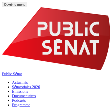
Ouvrir le menu
Public Sénat
Actualités
Sénatoriales 2026
Émissions
Documentaires
Podcasts
Programme