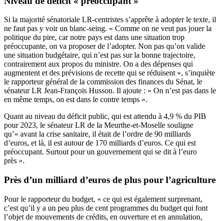
Niveau de déficit « préoccupant »
Si la majorité sénatoriale LR-centristes s’apprête à adopter le texte, il
ne faut pas y voir un blanc-seing. « Comme on ne veut pas jouer la
politique du pire, car notre pays est dans une situation trop
préoccupante, on va proposer de l’adopter. Non pas qu’on valide
une situation budgétaire, qui n’est pas sur la bonne trajectoire,
contrairement aux propos du ministre. On a des dépenses qui
augmentent et des prévisions de recette qui se réduisent », s’inquiète
le rapporteur général de la commission des finances du Sénat, le
sénateur LR Jean-François Husson. Il ajoute : « On n’est pas dans le
en même temps, on est dans le contre temps ».
Quant au niveau du déficit public, qui est attendu à 4,9 % du PIB
pour 2023, le sénateur LR de la Meurthe-et-Moselle souligne
qu’« avant la crise sanitaire, il était de l’ordre de 90 milliards
d’euros, et là, il est autour de 170 milliards d’euros. Ce qui est
préoccupant. Surtout pour un gouvernement qui se dit à l’euro
près ».
Près d’un milliard d’euros de plus pour l’agriculture
Pour le rapporteur du budget, « ce qui est également surprenant,
c’est qu’il y a un peu plus de cent programmes du budget qui font
l’objet de mouvements de crédits, en ouverture et en annulation,