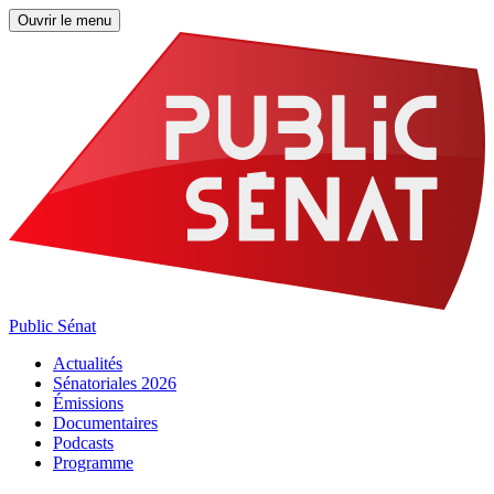
Ouvrir le menu
Public Sénat
Actualités
Sénatoriales 2026
Émissions
Documentaires
Podcasts
Programme