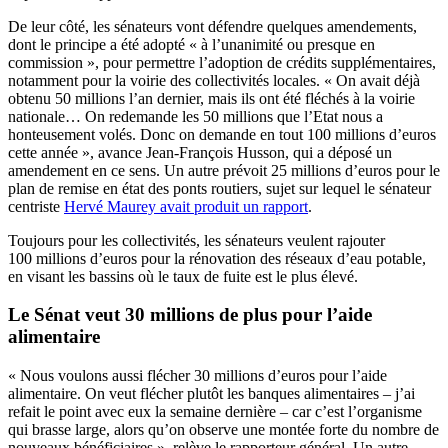
De leur côté, les sénateurs vont défendre quelques amendements,
dont le principe a été adopté « à l’unanimité ou presque en
commission », pour permettre l’adoption de crédits supplémentaires,
notamment pour la voirie des collectivités locales. « On avait déjà
obtenu 50 millions l’an dernier, mais ils ont été fléchés à la voirie
nationale… On redemande les 50 millions que l’Etat nous a
honteusement volés. Donc on demande en tout 100 millions d’euros
cette année », avance Jean-François Husson, qui a déposé un
amendement en ce sens. Un autre prévoit 25 millions d’euros pour le
plan de remise en état des ponts routiers, sujet sur lequel le sénateur
centriste
Hervé Maurey avait produit un rapport
.
Toujours pour les collectivités, les sénateurs veulent rajouter
100 millions d’euros pour la rénovation des réseaux d’eau potable,
en visant les bassins où le taux de fuite est le plus élevé.
Le Sénat veut 30 millions de plus pour l’aide
alimentaire
« Nous voulons aussi flécher 30 millions d’euros pour l’aide
alimentaire. On veut flécher plutôt les banques alimentaires – j’ai
refait le point avec eux la semaine dernière – car c’est l’organisme
qui brasse large, alors qu’on observe une montée forte du nombre de
nouveaux bénéficiaires », relève le rapporteur général. Un autre