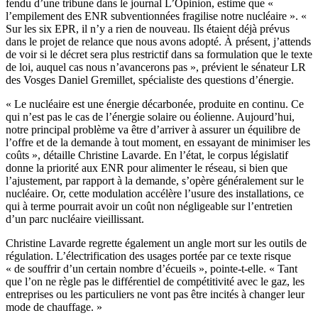
fendu d’une tribune dans le journal L’Opinion, estime que «
l’empilement des ENR subventionnées fragilise notre nucléaire ». «
Sur les six EPR, il n’y a rien de nouveau. Ils étaient déjà prévus
dans le projet de relance que nous avons adopté. À présent, j’attends
de voir si le décret sera plus restrictif dans sa formulation que le texte
de loi, auquel cas nous n’avancerons pas », prévient le sénateur LR
des Vosges Daniel Gremillet, spécialiste des questions d’énergie.
« Le nucléaire est une énergie décarbonée, produite en continu. Ce
qui n’est pas le cas de l’énergie solaire ou éolienne. Aujourd’hui,
notre principal problème va être d’arriver à assurer un équilibre de
l’offre et de la demande à tout moment, en essayant de minimiser les
coûts », détaille Christine Lavarde. En l’état, le corpus législatif
donne la priorité aux ENR pour alimenter le réseau, si bien que
l’ajustement, par rapport à la demande, s’opère généralement sur le
nucléaire. Or, cette modulation accélère l’usure des installations, ce
qui à terme pourrait avoir un coût non négligeable sur l’entretien
d’un parc nucléaire vieillissant.
Christine Lavarde regrette également un angle mort sur les outils de
régulation. L’électrification des usages portée par ce texte risque
« de souffrir d’un certain nombre d’écueils », pointe-t-elle. « Tant
que l’on ne règle pas le différentiel de compétitivité avec le gaz, les
entreprises ou les particuliers ne vont pas être incités à changer leur
mode de chauffage. »