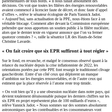
parlementaires de tous bords.
«
Il nous fallait absolument des
décisions. On voit que toutes les filières des énergies renouvelables
avaient commencé à licencier faute de décret, et donc faute d’appel
d’offres », relève le sénateur écologiste de Paris Yannick Jadot.
« Aujourd’hui, sans actualisation de la PPE, nous étions face à un
véritable blocage. Comment aller devant la Commission européenne
prétendre que nous apportons un soutien public à la filière nucléaire,
alors que le dernier texte en vigueur annonce que l’on va fermer
quatorze centrales ? », raille la sénatrice LR des Hauts-de-Seine
Christine Lavarde.
« On fait croire que six EPR suffiront à tout régler »
Sur le fond, en revanche, et malgré le consensus observé quant à la
relance du nucléaire depuis la crise inflationniste de 2022, les
orientations portées par cette PPE font resurgir le traditionnel clivage
gauche/droite. Entre d’un côté ceux qui déplorent un manque
d’ambition sur les énergies renouvelables, et de l’autre ceux qui
estiment que la place réservée à l’atome reste trop timide.
« On voit bien qu’il y a une obsession nucléaire dans notre pays, qui
devient totalement déraisonnable puisque les derniers chiffres sur les
six EPR en projet représentent plus de 100 milliards d’euros »,
relève Yannick Jadot. « Nous sommes sur des sommes absolument
astronomiques que les contribuables et les consommateurs vont