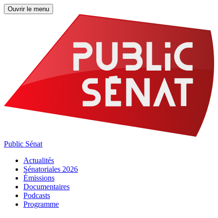
Ouvrir le menu
Public Sénat
Actualités
Sénatoriales 2026
Émissions
Documentaires
Podcasts
Programme