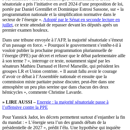
sénatoriale a pris l’initiative en avril 2024 d’une proposition de loi,
portée par Daniel Gremillet et Dominique Estrosi Sassone, sur « la
programmation nationale et la simplification normative dans le
secteur de l’énergie ».
Adopté par le Sénat en seconde lecture en
juillet
, ce texte attendait de repasser devant les députés après un
premier examen houleux.
Dans une tribune envoyée à l’AFP, la majorité sénatoriale s’émeut
d’un passage en force. « Pourquoi le gouvernement s’entête-t-il à
vouloir publier la prochaine programmation pluriannuelle de
l’énergie (PPE) par décret et refuser que le débat parlementaire aille
à son terme ? », interroge ce texte, notamment signé par les
sénateurs Mathieu Darnaud et Hervé Marseille, qui président les
groupes LR et Union centriste. « Il aurait fallu avoir le courage
d’avoir ce débat à l’Assemblée nationale et ensuite que la
commission mixte paritaire puisse discuter, peut-être dans une
atmosphère un peu plus sereine que dans chacun des deux
hémicycles », commente Christine Lavarde.
» LIRE AUSSI –
Energie : la majorité sénatoriale passe à
l’offensive contre la PPE
Pour Yannick Jadot, les décrets permettent surtout d’enjamber la fin
du mandat : « L’énergie sera l’un des grands débats de la
présidentielle de 2027 », prédit l’élu. Une hypothèse qui inquiète