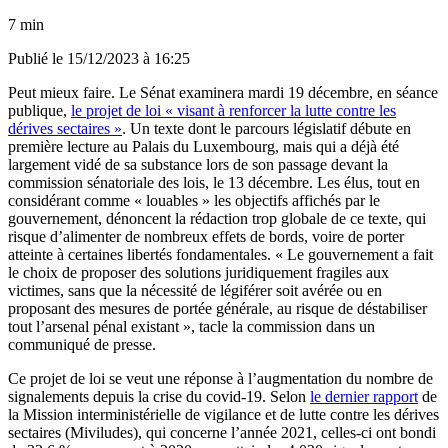
7 min
Publié le
15/12/2023 à 16:25
Peut mieux faire. Le Sénat examinera mardi 19 décembre, en séance
publique,
le projet de loi « visant à renforcer la lutte contre les
dérives sectaires »
. Un texte dont le parcours législatif débute en
première lecture au Palais du Luxembourg, mais qui a déjà été
largement vidé de sa substance lors de son passage devant la
commission sénatoriale des lois, le 13 décembre. Les élus, tout en
considérant comme « louables » les objectifs affichés par le
gouvernement, dénoncent la rédaction trop globale de ce texte, qui
risque d’alimenter de nombreux effets de bords, voire de porter
atteinte à certaines libertés fondamentales. « Le gouvernement a fait
le choix de proposer des solutions juridiquement fragiles aux
victimes, sans que la nécessité de légiférer soit avérée ou en
proposant des mesures de portée générale, au risque de déstabiliser
tout l’arsenal pénal existant », tacle la commission dans un
communiqué de presse.
Ce projet de loi se veut une réponse à l’augmentation du nombre de
signalements depuis la crise du covid-19. Selon
le dernier rapport
de
la Mission interministérielle de vigilance et de lutte contre les dérives
sectaires (Miviludes), qui concerne l’année 2021, celles-ci ont bondi