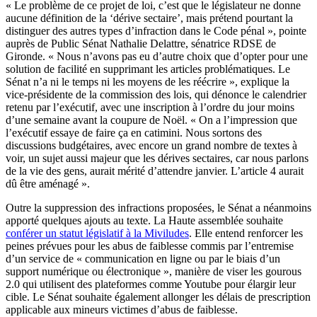
« Le problème de ce projet de loi, c’est que le législateur ne donne
aucune définition de la ‘dérive sectaire’, mais prétend pourtant la
distinguer des autres types d’infraction dans le Code pénal », pointe
auprès de Public Sénat Nathalie Delattre, sénatrice RDSE de
Gironde. « Nous n’avons pas eu d’autre choix que d’opter pour une
solution de facilité en supprimant les articles problématiques. Le
Sénat n’a ni le temps ni les moyens de les réécrire », explique la
vice-présidente de la commission des lois, qui dénonce le calendrier
retenu par l’exécutif, avec une inscription à l’ordre du jour moins
d’une semaine avant la coupure de Noël. « On a l’impression que
l’exécutif essaye de faire ça en catimini. Nous sortons des
discussions budgétaires, avec encore un grand nombre de textes à
voir, un sujet aussi majeur que les dérives sectaires, car nous parlons
de la vie des gens, aurait mérité d’attendre janvier. L’article 4 aurait
dû être aménagé ».
Outre la suppression des infractions proposées, le Sénat a néanmoins
apporté quelques ajouts au texte. La Haute assemblée souhaite
conférer un statut législatif à la Miviludes
. Elle entend renforcer les
peines prévues pour les abus de faiblesse commis par l’entremise
d’un service de « communication en ligne ou par le biais d’un
support numérique ou électronique », manière de viser les gourous
2.0 qui utilisent des plateformes comme Youtube pour élargir leur
cible. Le Sénat souhaite également allonger les délais de prescription
applicable aux mineurs victimes d’abus de faiblesse.