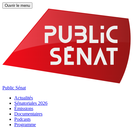
Ouvrir le menu
Public Sénat
Actualités
Sénatoriales 2026
Émissions
Documentaires
Podcasts
Programme