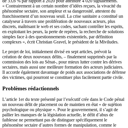
de 33,6 % par rapport à 2020 pour atteindre 4 020 signalements.
« Contrairement à un certain nombre d’idées reçues, la vivacité du
phénomène sectaire, son ampleur et sa dangerosité, attestent du
franchissement d’un nouveau seuil. La crise sanitaire a constitué un
catalyseur à travers une prolifération de nouveaux acteurs, plus
discrets, maîtrisant le web et ses codes, sachant contrôler les esprits,
en exploitant les peurs, la perte de repères, la recherche de solutions
simples face à des questionnements existentiels, par définition
complexes », écrit Christian Gravel, le président de la Miviludes.
Le projet de loi, initialement divisé en sept articles, prévoit la
création de deux nouveaux délits, – finalement supprimés par la
commission des lois au Sénat-, pour mieux lutter contre les dérives
sectaires, mais aussi une meilleure formation des acteurs judiciaires.
Il accorde également davantage de poids aux associations de défense
des victimes, qui pourront se constituer plus facilement partie civile.
Problèmes rédactionnels
L’article 1er du texte présenté par l’exécutif crée dans le Code pénal
un nouveau délit de placement ou de maintien en état « de sujétion
psychologique ou physique ». Pour le gouvernement, il s’agit de
pallier les manques de la législation actuelle, le délit d’abus de
faiblesse ne permettant pas de distinguer spécifiquement le
phénomène sectaire d’autres formes de manipulation, comme le