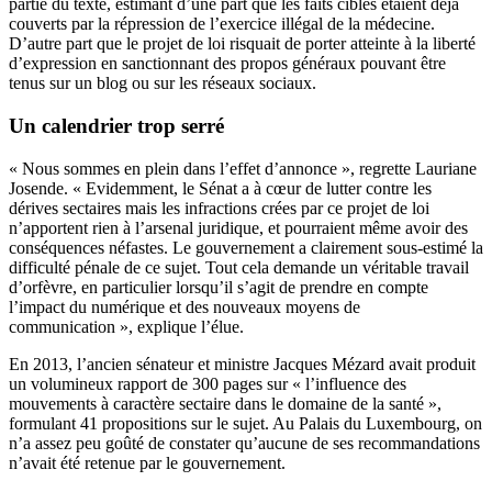
partie du texte, estimant d’une part que les faits ciblés étaient déjà
couverts par la répression de l’exercice illégal de la médecine.
D’autre part que le projet de loi risquait de porter atteinte à la liberté
d’expression en sanctionnant des propos généraux pouvant être
tenus sur un blog ou sur les réseaux sociaux.
Un calendrier trop serré
« Nous sommes en plein dans l’effet d’annonce », regrette Lauriane
Josende. « Evidemment, le Sénat a à cœur de lutter contre les
dérives sectaires mais les infractions crées par ce projet de loi
n’apportent rien à l’arsenal juridique, et pourraient même avoir des
conséquences néfastes. Le gouvernement a clairement sous-estimé la
difficulté pénale de ce sujet. Tout cela demande un véritable travail
d’orfèvre, en particulier lorsqu’il s’agit de prendre en compte
l’impact du numérique et des nouveaux moyens de
communication », explique l’élue.
En 2013, l’ancien sénateur et ministre Jacques Mézard avait produit
un volumineux rapport de 300 pages sur « l’influence des
mouvements à caractère sectaire dans le domaine de la santé »,
formulant 41 propositions sur le sujet. Au Palais du Luxembourg, on
n’a assez peu goûté de constater qu’aucune de ses recommandations
n’avait été retenue par le gouvernement.