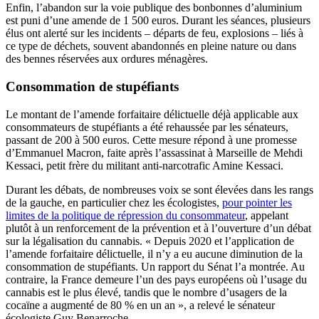
Enfin, l’abandon sur la voie publique des bonbonnes d’aluminium
est puni d’une amende de 1 500 euros. Durant les séances, plusieurs
élus ont alerté sur les incidents – départs de feu, explosions – liés à
ce type de déchets, souvent abandonnés en pleine nature ou dans
des bennes réservées aux ordures ménagères.
Consommation de stupéfiants
Le montant de l’amende forfaitaire délictuelle déjà applicable aux
consommateurs de stupéfiants a été rehaussée par les sénateurs,
passant de 200 à 500 euros. Cette mesure répond à une promesse
d’Emmanuel Macron, faite après l’assassinat à Marseille de Mehdi
Kessaci, petit frère du militant anti-narcotrafic Amine Kessaci.
Durant les débats, de nombreuses voix se sont élevées dans les rangs
de la gauche, en particulier chez les écologistes,
pour pointer les
limites de la politique de répression du consommateur
, appelant
plutôt à un renforcement de la prévention et à l’ouverture d’un débat
sur la légalisation du cannabis. « Depuis 2020 et l’application de
l’amende forfaitaire délictuelle, il n’y a eu aucune diminution de la
consommation de stupéfiants. Un rapport du Sénat l’a montrée. Au
contraire, la France demeure l’un des pays européens où l’usage du
cannabis est le plus élevé, tandis que le nombre d’usagers de la
cocaïne a augmenté de 80 % en un an », a relevé le sénateur
écologiste Guy Benarroche.