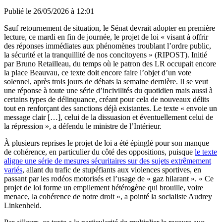
Publié le
26/05/2026 à 12:01
Sauf retournement de situation, le Sénat devrait adopter en première
lecture, ce mardi en fin de journée, le projet de loi « visant à offrir
des réponses immédiates aux phénomènes troublant l’ordre public,
la sécurité et la tranquillité de nos concitoyens » (RIPOST). Initié
par Bruno Retailleau, du temps où le patron des LR occupait encore
la place Beauvau, ce texte doit encore faire l’objet d’un vote
solennel, après trois jours de débats la semaine dernière. Il se veut
une réponse à toute une série d’incivilités du quotidien mais aussi à
certains types de délinquance, créant pour cela de nouveaux délits
tout en renforçant des sanctions déjà existantes. Le texte « envoie un
message clair […], celui de la dissuasion et éventuellement celui de
la répression », a défendu le ministre de l’Intérieur.
À plusieurs reprises le projet de loi a été épinglé pour son manque
de cohérence, en particulier du côté des oppositions, puisque
le texte
aligne une série de mesures sécuritaires sur des sujets extrêmement
variés
, allant du trafic de stupéfiants aux violences sportives, en
passant par les rodéos motorisés et l’usage de « gaz hilarant ». « Ce
projet de loi forme un empilement hétérogène qui brouille, voire
menace, la cohérence de notre droit », a pointé la socialiste Audrey
Linkenheld.