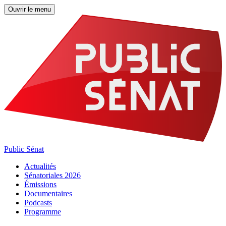
Ouvrir le menu
Public Sénat
Actualités
Sénatoriales 2026
Émissions
Documentaires
Podcasts
Programme