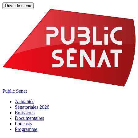
Ouvrir le menu
Public Sénat
Actualités
Sénatoriales 2026
Émissions
Documentaires
Podcasts
Programme