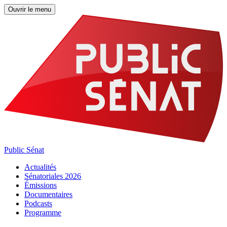
Ouvrir le menu
Public Sénat
Actualités
Sénatoriales 2026
Émissions
Documentaires
Podcasts
Programme