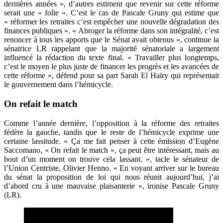
dernières années », d’autres estiment que revenir sur cette réforme
serait une « folie ». C’est le cas de Pascale Gruny qui estime que
« réformer les retraites c’est empêcher une nouvelle dégradation des
finances publiques ». « Abroger la réforme dans son intégralité, c’est
renoncer à tous les apports que le Sénat avait obtenus », continue la
sénatrice LR rappelant que la majorité sénatoriale a largement
influencé la rédaction du texte final. « Travailler plus longtemps,
c’est le moyen le plus juste de financer les progrès et les avancées de
cette réforme », défend pour sa part Sarah El Haïry qui représentait
le gouvernement dans l’hémicycle.
On refait le match
Comme l’année dernière, l’opposition à la réforme des retraites
fédère la gauche, tandis que le reste de l’hémicycle exprime une
certaine lassitude. « Ça me fait penser à cette émission d’Eugène
Saccomano, « On refait le match », ça peut être intéressant, mais au
bout d’un moment on trouve cela lassant. », tacle le sénateur de
l’Union Centriste, Olivier Henno. « En voyant arriver sur le bureau
du sénat la proposition de loi qui nous réunit aujourd’hui, j’ai
d’abord cru à une mauvaise plaisanterie », ironise Pascale Gruny
(LR).