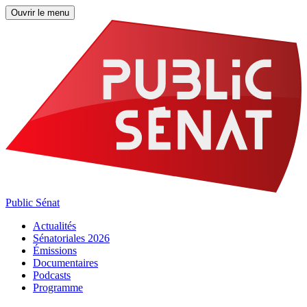
Ouvrir le menu
Public Sénat
Actualités
Sénatoriales 2026
Émissions
Documentaires
Podcasts
Programme