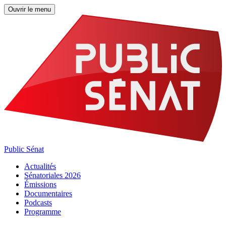
Ouvrir le menu
Public Sénat
Actualités
Sénatoriales 2026
Émissions
Documentaires
Podcasts
Programme